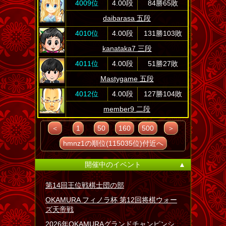
4009位
4.00段
84勝65敗
daibarasa 五段
4010位
4.00段
131勝103敗
kanataka7 三段
4011位
4.00段
51勝27敗
Mastygame 五段
4012位
4.00段
127勝104敗
member9 二段
＜
1
50
160
500
＞
hmnz1の順位(115035位)付近へ
開催中のイベント
▲
第14回王位戦棋士団の部
OKAMURA フィノラ杯 第12回将棋ウォー
ズ天帝戦
2026年OKAMURAグランドチャンピンシ