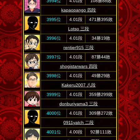
3994位
4.01段
108勝88敗
kapaopango 四段
3995位
4.01段
471勝395敗
Lotso 三段
3996位
4.01段
34勝19敗
rentier915 三段
3997位
4.01段
87勝44敗
shogistarwars 四段
3998位
4.01段
49勝29敗
Kakeru2007 八段
3999位
4.01段
359勝299敗
donburiyama3 三段
4000位
4.01段
309勝272敗
0911yatch 二段
4001位
4.00段
92勝111敗