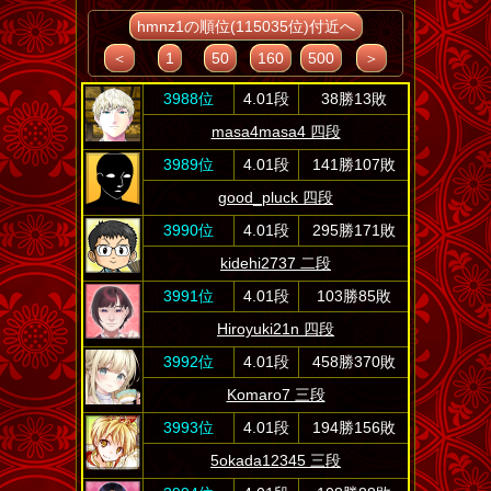
hmnz1の順位(115035位)付近へ
＜
1
50
160
500
＞
3988位
4.01段
38勝13敗
masa4masa4 四段
3989位
4.01段
141勝107敗
good_pluck 四段
3990位
4.01段
295勝171敗
kidehi2737 二段
3991位
4.01段
103勝85敗
Hiroyuki21n 四段
3992位
4.01段
458勝370敗
Komaro7 三段
3993位
4.01段
194勝156敗
5okada12345 三段