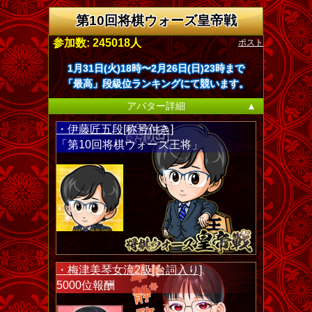
第10回将棋ウォーズ皇帝戦
ポスト
参加数: 245018人
1月31日(火)18時〜2月26日(日)23時まで
「最高」段級位ランキングにて競います。
アバター詳細
▲
・伊藤匠五段[称号付き]
「第10回将棋ウォーズ王将」
・梅津美琴女流2級[台詞入り]
5000位報酬