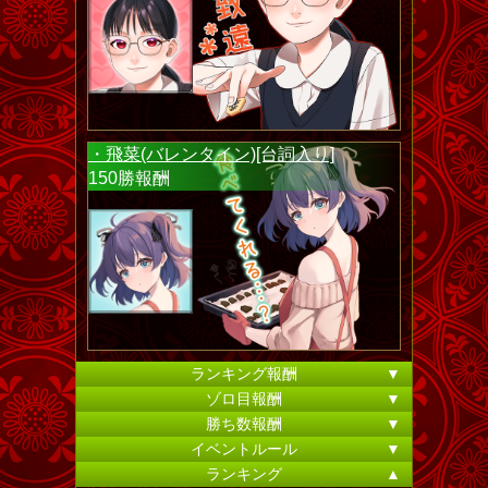
・飛菜(バレンタイン)[台詞入り]
150勝報酬
ランキング報酬
▼
ゾロ目報酬
▼
勝ち数報酬
▼
イベントルール
▼
ランキング
▲