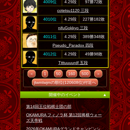
4009位
4.29段
97勝72敗
cotetsu1120 三段
4010位
4.29段
227勝182敗
nifuGokkyo 三段
4011位
4.29段
389勝348敗
Pseudo_Paradox 四段
4012位
4.29段
49勝98敗
Ttttuuuurdf 五段
＜
1
50
160
500
＞
jtwmtwjmの順位(120608位)付近へ
開催中のイベント
▲
第14回王位戦棋士団の部
OKAMURA フィノラ杯 第12回将棋ウォー
ズ天帝戦
2026年OKAMURAグランドチャンピンシ