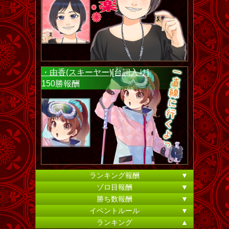
・由香(スキーヤー)[台詞入り]
150勝報酬
ランキング報酬
▼
ゾロ目報酬
▼
勝ち数報酬
▼
イベントルール
▼
ランキング
▲