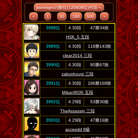
jtwmtwjmの順位(120608位)付近へ
＜
1
50
160
500
＞
3988位
4.30段
47勝34敗
HSK_5 五段
3989位
4.30段
118勝143敗
clear2014 三段
3990位
4.30段
80勝67敗
zakoshougi 三段
3991位
4.30段
186勝168敗
Mikan9035 五段
3992位
4.29段
53勝30敗
TheAssassin 三段
3993位
4.29段
47勝16敗
acceedd 8級