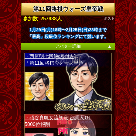
第11回将棋ウォーズ皇帝戦
ポスト
参加数: 257938人
1月29日(月)18時〜2月25日(日)23時まで
「最高」段級位ランキングにて競います。
アバター詳細
▲
・西尾明七段[称号付き]
「第11回将棋ウォーズ皇帝」
・礒谷真帆女流初段[台詞入り]
5000位報酬