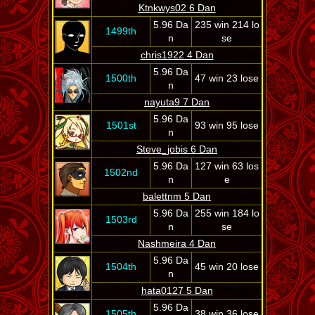
Ktnkwys02 6 Dan
5.96 Da
235 win 214 lo
1499th
n
se
chris1922 4 Dan
5.96 Da
1500th
47 win 23 lose
n
nayuta9 7 Dan
5.96 Da
1501st
93 win 95 lose
n
Steve_jobis 6 Dan
5.96 Da
127 win 63 los
1502nd
n
e
balettnm 5 Dan
5.96 Da
255 win 184 lo
1503rd
n
se
Nashmeira 4 Dan
5.96 Da
1504th
45 win 20 lose
n
hata0127 5 Dan
5.96 Da
1505th
38 win 36 lose