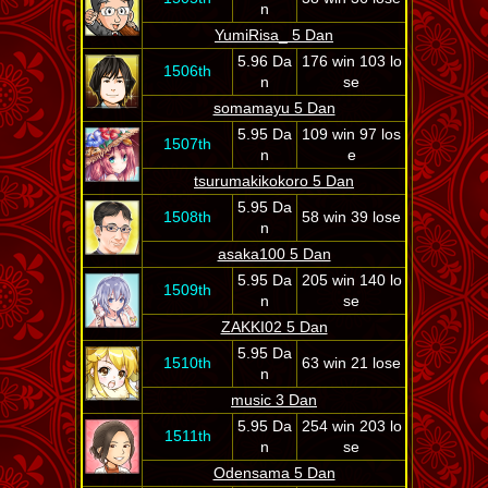
n
YumiRisa_ 5 Dan
5.96 Da
176 win 103 lo
1506th
n
se
somamayu 5 Dan
5.95 Da
109 win 97 los
1507th
n
e
tsurumakikokoro 5 Dan
5.95 Da
1508th
58 win 39 lose
n
asaka100 5 Dan
5.95 Da
205 win 140 lo
1509th
n
se
ZAKKI02 5 Dan
5.95 Da
1510th
63 win 21 lose
n
music 3 Dan
5.95 Da
254 win 203 lo
1511th
n
se
Odensama 5 Dan