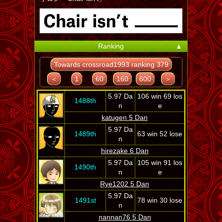
Ranking
▲
Towards crossroad1993 ranking 379
＜
1
60
160
600
＞
5.97 Da
106 win 69 los
1488th
n
e
katugen 5 Dan
5.97 Da
1489th
63 win 52 lose
n
hirezake 6 Dan
5.97 Da
105 win 91 los
1490th
n
e
Rye1202 5 Dan
5.97 Da
1491st
78 win 30 lose
n
nannan76 5 Dan