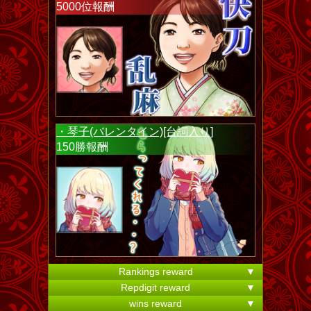
5000位報酬
・琴子(バレンタイン)[台詞入り]
150勝報酬
Rankings reward
▼
Repdigit reward
▼
wins reward
▼