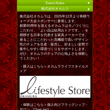
Event Rules
▼
株式会社オカムラ
▲
株式会社オカムラは、2025年12月より将棋ウ
ォーズ大会スポンサーに参画します。
創業80周年を迎えるオカムラはモノづくりに
こだわり、「よい品は結局おトクです。」を
標榜する日本を代表する家具メーカーです。
座ることにこだわった高機能で高いデザイン
性のチェアを生産・販売し、好ましい姿勢で
集中しやすい環境づくりをサポートします。
ぜひ、オカムラのチェアの心地よさを体験し
てください！
・購入はこちら＞オカムラライフスタイルス
トア
・体験はこちら＞個人向けフラッグシップ・
サロン「Chair isn't」