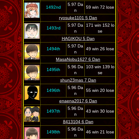
5.97 Da
1492nd
59 win 72 lose
n
ryosuke1101 5 Dan
5.97 Da
171 win 152 lo
1493rd
n
se
HAGIKOU 5 Dan
5.97 Da
1494th
49 win 26 lose
n
MasaNobu1627 6 Dan
5.96 Da
103 win 139 lo
1495th
n
se
shun23mas 7 Dan
5.96 Da
1496th
55 win 20 lose
n
enaena2017 6 Dan
5.96 Da
1497th
43 win 30 lose
n
8413104 6 Dan
5.96 Da
1498th
46 win 21 lose
n