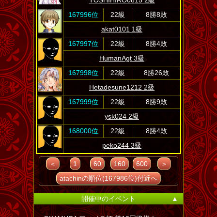
TOSHIHIRO0815 2級
167996位
22級
8勝8敗
akat0101 1級
167997位
22級
8勝4敗
HumanAgt 3級
167998位
22級
8勝26敗
Hetadesune1212 2級
167999位
22級
8勝9敗
ysk024 2級
168000位
22級
8勝4敗
peko244 3級
＜
1
60
160
600
＞
atachinの順位(167986位)付近へ
開催中のイベント
▲