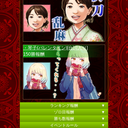
・琴子(バレンタイン)[台詞入り]
150勝報酬
ランキング報酬
▼
ゾロ目報酬
▼
勝ち数報酬
▼
イベントルール
▼