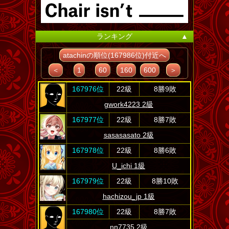
ランキング
▲
atachinの順位(167986位)付近へ
＜
1
60
160
600
＞
167976位
22級
8勝9敗
gwork4223 2級
167977位
22級
8勝7敗
sasasasato 2級
167978位
22級
8勝6敗
U_ichi 1級
167979位
22級
8勝10敗
hachizou_jp 1級
167980位
22級
8勝7敗
nn7735 2級