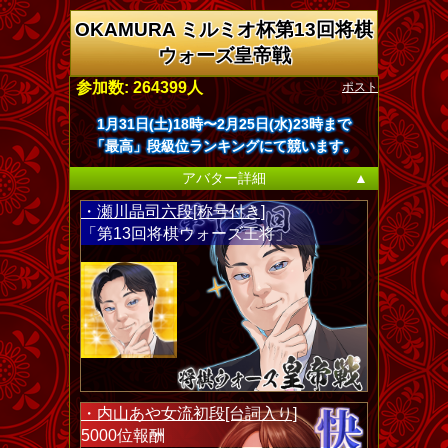
OKAMURA ミルミオ杯第13回将棋
ウォーズ皇帝戦
ポスト
参加数: 264399人
1月31日(土)18時〜2月25日(水)23時まで
「最高」段級位ランキングにて競います。
アバター詳細
▲
・瀬川晶司六段[称号付き]
「第13回将棋ウォーズ王将」
・内山あや女流初段[台詞入り]
5000位報酬