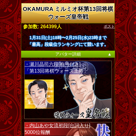
OKAMURA ミルミオ杯第13回将棋
ウォーズ皇帝戦
ポスト
参加数: 264399人
1月31日(土)18時〜2月25日(水)23時まで
「最高」段級位ランキングにて競います。
アバター詳細
▲
・瀬川晶司六段[称号付き]
「第13回将棋ウォーズ王将」
・内山あや女流初段[台詞入り]
5000位報酬