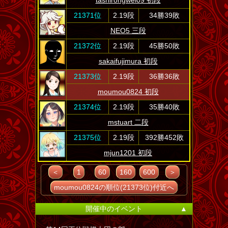
tashirongwei09 初段
21371位
2.19段
34勝39敗
NEO5 三段
21372位
2.19段
45勝50敗
sakaifujimura 初段
21373位
2.19段
36勝36敗
moumou0824 初段
21374位
2.19段
35勝40敗
mstuart 二段
21375位
2.19段
392勝452敗
mjun1201 初段
＜
1
60
160
600
＞
moumou0824の順位(21373位)付近へ
開催中のイベント
▲