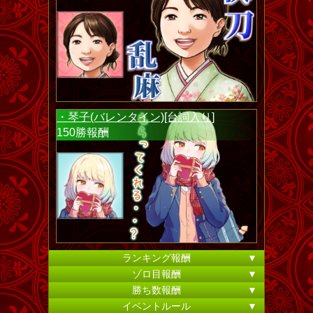
・琴子(バレンタイン)[台詞入り]
150勝報酬
ランキング報酬
▼
ゾロ目報酬
▼
勝ち数報酬
▼
イベントルール
▼