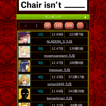
ランキング
▲
＜
1
60
160
600
＞
1位
12.69段
222勝7敗
ALADDIN_S 九段
2位
12.47段
139勝0敗
moamoanotami 九段
3位
12.47段
188勝6敗
massuan 九段
4位
12.23段
372勝17敗
junjun3449 九段
5位
11.64段
242勝28敗
berserkmari 九段
6位
11.31段
89勝3敗