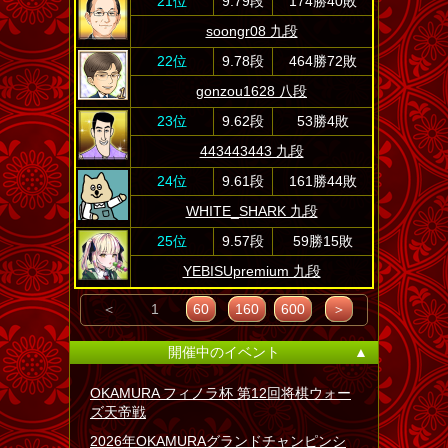
21位
9.79段
174勝40敗
soongr08 九段
22位
9.78段
464勝72敗
gonzou1628 八段
23位
9.62段
53勝4敗
443443443 九段
24位
9.61段
161勝44敗
WHITE_SHARK 九段
25位
9.57段
59勝15敗
YEBISUpremium 九段
＜
1
60
160
600
＞
開催中のイベント
▲
OKAMURA フィノラ杯 第12回将棋ウォー
ズ天帝戦
2026年OKAMURAグランドチャンピンシ