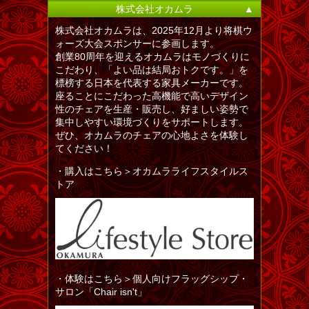
株式会社オカムラ
▲
株式会社オカムラは、2025年12月より将棋ウ
ォーズ大会スポンサーに参画します。
創業80周年を迎えるオカムラはモノづくりに
こだわり、「よい品は結局おトクです。」を
標榜する日本を代表する家具メーカーです。
座ることにこだわった高機能で高いデザイン
性のチェアを生産・販売し、好ましい姿勢で
集中しやすい環境づくりをサポートします。
ぜひ、オカムラのチェアの心地よさを体験し
てください！
・購入はこちら＞オカムラライフスタイルス
トア
・体験はこちら＞個人向けフラッグシップ・
サロン「Chair isn't」