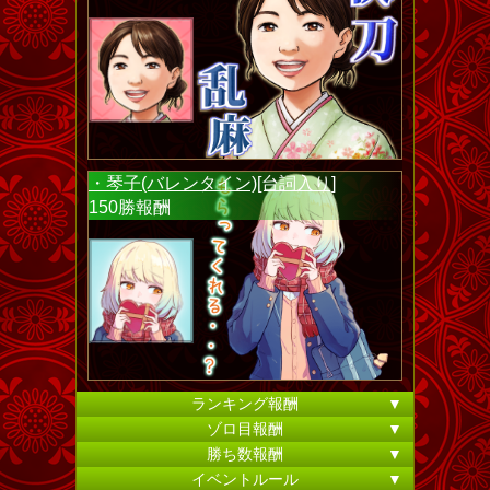
・琴子(バレンタイン)[台詞入り]
150勝報酬
ランキング報酬
▼
ゾロ目報酬
▼
勝ち数報酬
▼
イベントルール
▼