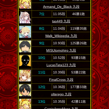
Armand_De_Black 九段
7位
11.05段
46勝1敗
tas449 九段
8位
11.04段
119勝35敗
Walk_Wikipedia 九段
9位
10.93段
125勝26敗
MISUtomohiro 九段
10位
10.52段
93勝15敗
LucasTata123 九段
11位
10.39段
53勝22敗
FinalCross 九段
12位
10.36段
177勝33敗
olterego 九段
13位
10.35段
42勝11敗
CarrieAnneMoss 九段