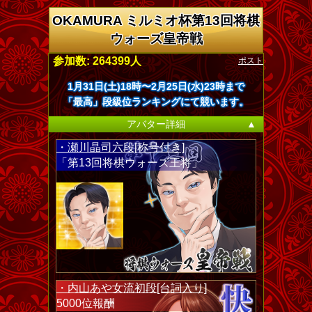
OKAMURA ミルミオ杯第13回将棋
ウォーズ皇帝戦
ポスト
参加数: 264399人
1月31日(土)18時〜2月25日(水)23時まで
「最高」段級位ランキングにて競います。
アバター詳細
▲
・瀬川晶司六段[称号付き]
「第13回将棋ウォーズ王将」
・内山あや女流初段[台詞入り]
5000位報酬