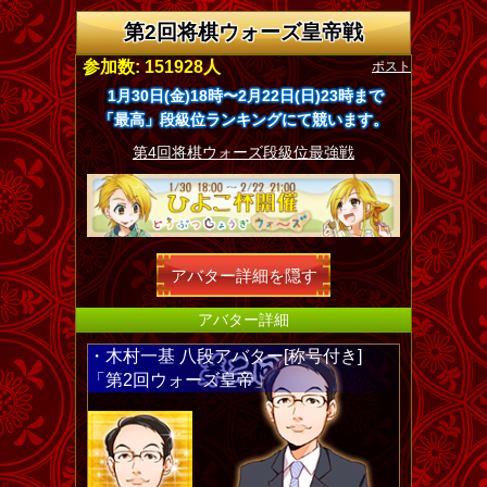
第2回将棋ウォーズ皇帝戦
ポスト
参加数: 151928人
1月30日(金)18時〜2月22日(日)23時まで
「最高」段級位ランキングにて競います。
第4回将棋ウォーズ段級位最強戦
アバター詳細を隠す
アバター詳細
・木村一基 八段アバター[称号付き]
「第2回ウォーズ皇帝」