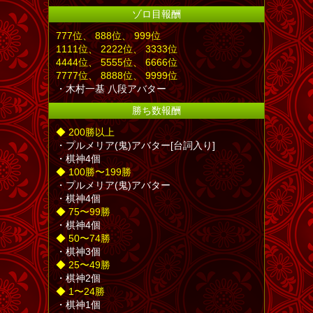
ゾロ目報酬
777
位
、 888
位
、 999
位
1111
位
、 2222
位
、 3333
位
4444
位
、 5555
位
、 6666
位
7777
位
、 8888
位
、 9999
位
・木村一基 八段アバター
勝ち数報酬
◆ 200勝以上
・プルメリア(鬼)アバター[台詞入り]
・棋神4個
◆ 100勝〜199勝
・プルメリア(鬼)アバター
・棋神4個
◆ 75〜99勝
・棋神4個
◆ 50〜74勝
・棋神3個
◆ 25〜49勝
・棋神2個
◆ 1〜24勝
・棋神1個