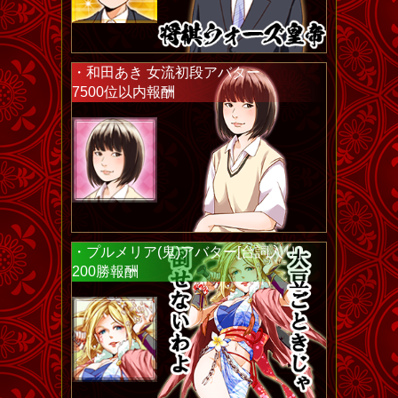
・和田あき 女流初段アバター
7500位以内報酬
・プルメリア(鬼)アバター[台詞入り]
200勝報酬