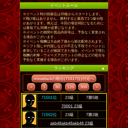
イベントルール
※イベント時の段級位は30級からスタートします。
※飛び級はありません。勝利すると最高で1つ級や段
があがります。例えば、今回の場合9段になるために
は最低でも38勝が必要になります。
※イベントの期間や賞品内容等は、予告なく変更され
る場合がございます。
※イベント報酬は大会終了後から順次配布されます。
※ソフト指しや代指しなどの不正な手段でイベントに
参加していることが確認できた場合、イベントで得た
報酬の剥奪・ウォーズアカウントの停止などの処分を
予告なく実施する場合がございます。
ランキング
▲
miniattackの順位(71517位)付近へ
＜
1
30
120
300
＞
71501位
23級
7勝5敗
70001 23級
71502位
23級
7勝2敗
akb48akb48akb48 23級