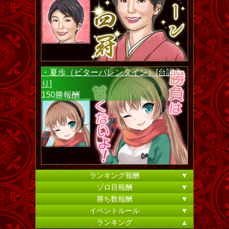
・夏歩（ビターバレンタイン）[台詞入
り]
150勝報酬
ランキング報酬
▼
ゾロ目報酬
▼
勝ち数報酬
▼
イベントルール
▼
ランキング
▲