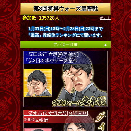
第3回将棋ウォーズ皇帝戦
ポスト
参加数: 195728人
1月31日(日)18時〜2月28日(日)23時まで
「最高」段級位ランキングにて競います。
アバター詳細
▲
・窪田義行 六段[称号付き]
「第3回将棋ウォーズ皇帝」
・清水市代 女流六段[台詞入り]
3000位報酬