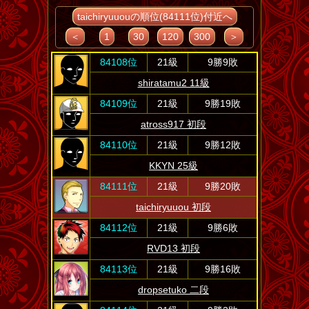
taichiryuuouの順位(84111位)付近へ
＜
1
30
120
300
＞
84108位
21級
9勝9敗
shiratamu2 11級
84109位
21級
9勝19敗
atross917 初段
84110位
21級
9勝12敗
KKYN 25級
84111位
21級
9勝20敗
taichiryuuou 初段
84112位
21級
9勝6敗
RVD13 初段
84113位
21級
9勝16敗
dropsetuko 二段