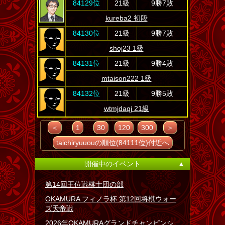
84129位
21級
9勝7敗
kureba2 初段
84130位
21級
9勝7敗
shoj23 1級
84131位
21級
9勝4敗
mtaison222 1級
84132位
21級
9勝5敗
wtmjdaqj 21級
＜
1
30
120
300
＞
taichiryuuouの順位(84111位)付近へ
開催中のイベント
▲
第14回王位戦棋士団の部
OKAMURA フィノラ杯 第12回将棋ウォー
ズ天帝戦
2026年OKAMURAグランドチャンピンシ