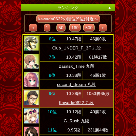
ランキング
▲
kawada0622の順位(9位)付近へ
＜
1
50
160
500
＞
6位
10.47段
46勝0敗
Club_UNDER_F_3F 九段
7位
10.42段
61勝17敗
Basilisk_Time 九段
8位
10.38段
46勝1敗
second_dream 八段
9位
10.38段
1053勝65敗
Kawada0622 九段
10位
10.12段
40勝2敗
G_Rush 九段
11位
9.95段
231勝44敗