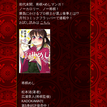
前代未聞、将棋×めしマンガ！
ノーカロリー、ノー将棋！
勝負にかけるプロ棋士が選ぶ食事とは!?
月刊コミックフラッパーで連載中！
お試し読みは
こちら
将棋めし
松本渚(著者)
広瀬章人(将棋監修)
KADOKAWA刊
第5巻好評発売中！