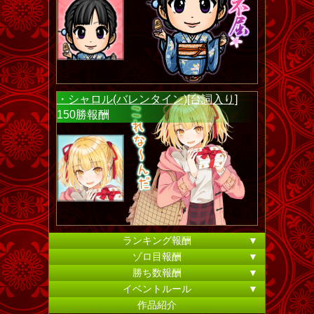
・シャロル(バレンタイン)[台詞入り]
150勝報酬
ランキング報酬
▼
ゾロ目報酬
▼
勝ち数報酬
▼
イベントルール
▼
作品紹介