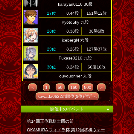
karayan0118 30級
27位
8.44段
151勝12敗
KyotoSky 九段
28位
8.38段
38勝5敗
icebergN 六段
29位
8.26段
127勝37敗
Fukase0216 九段
30位
8.24段
60勝10敗
ouyouonner 九段
＜
1
50
160
500
＞
kawada0622の順位(9位)付近へ
開催中のイベント
▲
第14回王位戦棋士団の部
OKAMURA フィノラ杯 第12回将棋ウォー