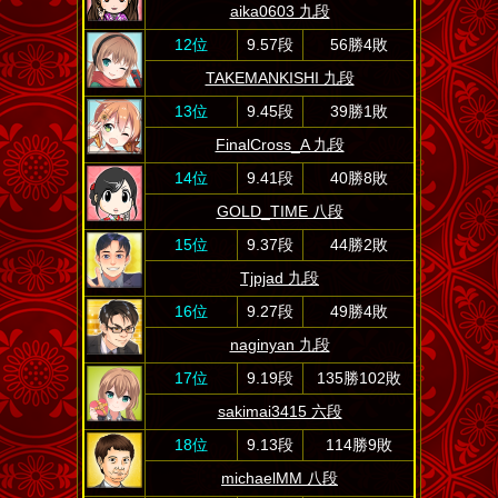
aika0603 九段
12位
9.57段
56勝4敗
TAKEMANKISHI 九段
13位
9.45段
39勝1敗
FinalCross_A 九段
14位
9.41段
40勝8敗
GOLD_TIME 八段
15位
9.37段
44勝2敗
Tjpjad 九段
16位
9.27段
49勝4敗
naginyan 九段
17位
9.19段
135勝102敗
sakimai3415 六段
18位
9.13段
114勝9敗
michaelMM 八段