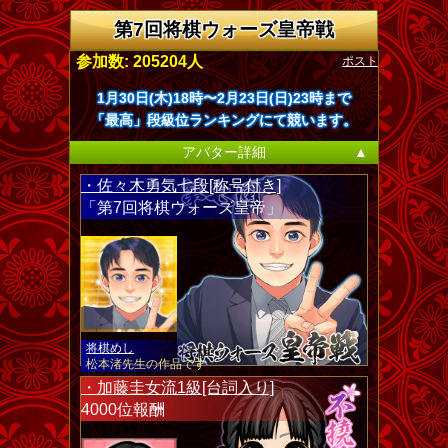
第7回将棋ウォーズ皇帝戦
ポスト
参加数: 205204人
1月30日(木)18時〜2月23日(日)23時まで
「最高」段級位ランキングにて競います。
アバター詳細
▲
・佐々木勇気七段[称号付き]
「第7回将棋ウォーズ皇帝」
将棋めし
松本渚先生の作品です
・加藤圭女流1級[台詞入り]
4000位報酬