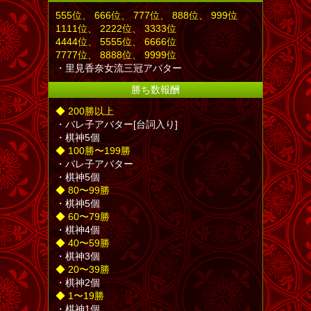
555
位
、 666
位
、 777
位
、 888
位
、 999
位
1111
位
、 2222
位
、 3333
位
4444
位
、 5555
位
、 6666
位
7777
位
、 8888
位
、 9999
位
・里見香奈女流三冠アバター
勝ち数報酬
◆ 200勝以上
・バレ子アバター[台詞入り]
・棋神5個
◆ 100勝〜199勝
・バレ子アバター
・棋神5個
◆ 80〜99勝
・棋神5個
◆ 60〜79勝
・棋神4個
◆ 40〜59勝
・棋神3個
◆ 20〜39勝
・棋神2個
◆ 1〜19勝
・棋神1個