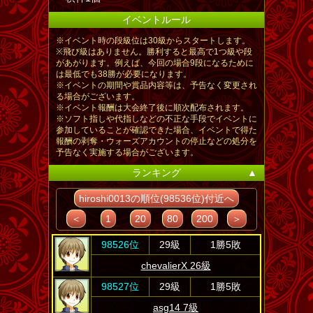
イベントルール
※イベント時の段級位は30級からスタートします。
※飛び級はありません。勝利すると最高で1つ級や段
があがります。例えば、今回の場合9段になるために
は最低でも38勝が必要になります。
※イベントの期間や賞品内容等は、予告なく変更され
る場合がございます。
※イベント報酬は大会終了後に順次配布されます。
※ソフト指しや代指しなどの不正な手段でイベントに
参加していることが確認できた場合、イベントで得た
報酬の剥奪・ウォーズアカウントの停止などの処分を
予告なく実施する場合がございます。
ランキング
▲
hiroshi0013の順位(98536位)付近へ
＜
1
20
80
200
＞
98526位
29級
1勝5敗
chevalierX 26級
98527位
29級
1勝5敗
asg14 7級