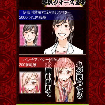
・伊奈川愛菓女流初段アバター
5000位以内報酬
・バレ子アバター[台詞入り]
200勝報酬