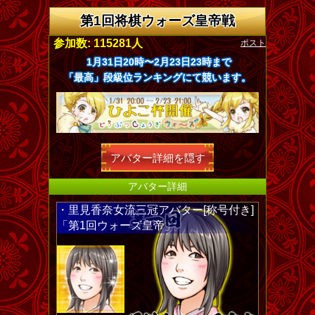
第1回将棋ウォーズ皇帝戦
ポスト
参加数: 115281人
1月31日20時〜2月23日23時まで
「最高」段級位ランキングにて競います。
アバター詳細を隠す
アバター詳細
・里見香奈女流三冠アバター[称号付き]
「第1回ウォーズ皇帝」