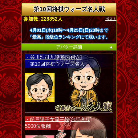
第10回将棋ウォーズ名人戦
ポスト
参加数: 228852人
4月01日(木)18時〜4月25日(日)23時まで
「最高」段級位ランキングにて競います。
アバター詳細
▲
・谷川浩司九段[称号付き]
「第10回将棋ウォーズ名人」
・船戸陽子女流三段[台詞入り]
5000位報酬