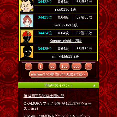
34422位
0.64級
68勝69敗
rise0130 1級
34423位
0.64級
67勝35敗
mitsu6969 1級
34424位
0.64級
32勝28敗
Kotsue_nishiki 四段
34425位
0.64級
35勝34敗
mmkkk5513 2級
＜
1
50
160
500
＞
michan37の順位(34401位)付近へ
開催中のイベント
▲
第14回王位戦棋士団の部
OKAMURA フィノラ杯 第12回将棋ウォー
ズ天帝戦
2026年OKAMURAグランドチャンピンシ