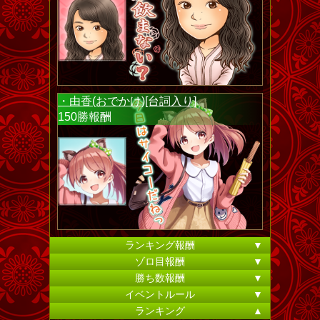
・由香(おでかけ)[台詞入り]
150勝報酬
ランキング報酬
▼
ゾロ目報酬
▼
勝ち数報酬
▼
イベントルール
▼
ランキング
▲