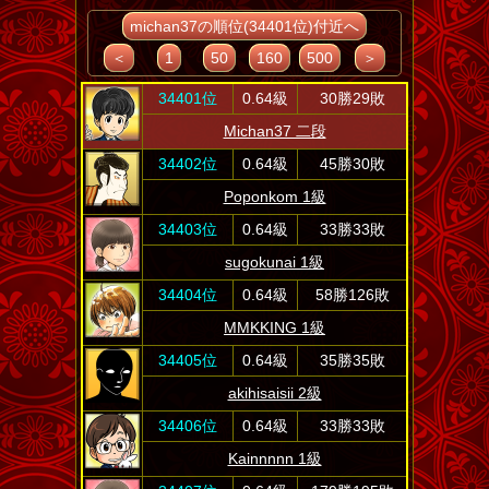
michan37の順位(34401位)付近へ
＜
1
50
160
500
＞
34401位
0.64級
30勝29敗
Michan37 二段
34402位
0.64級
45勝30敗
Poponkom 1級
34403位
0.64級
33勝33敗
sugokunai 1級
34404位
0.64級
58勝126敗
MMKKING 1級
34405位
0.64級
35勝35敗
akihisaisii 2級
34406位
0.64級
33勝33敗
Kainnnnn 1級