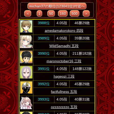
michan37の順位(123041位)付近へ
＜
1
50
160
500
＞
3988位
4.05段
46勝29敗
amedamakorokoro 四段
3989位
4.05段
39勝20敗
WildSamadhi 五段
3990位
4.05段
211勝182敗
maronoctober16 三段
3991位
4.05段
148勝122敗
hageozi 三段
3992位
4.05段
45勝29敗
factfullness 五段
3993位
4.05段
40勝31敗
ozzzzzzzzo 五段