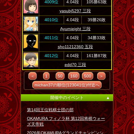
4009位
4.04段
105勝63敗
yasubj5297 三段
4010位
4.04段
39勝26敗
Ayumieight 三段
4011位
4.04段
34勝33敗
sho11212360 五段
4012位
4.04段
161勝87敗
edd70 三段
＜
1
50
160
500
＞
michan37の順位(123041位)付近へ
開催中のイベント
▲
第14回王位戦棋士団の部
OKAMURA フィノラ杯 第12回将棋ウォー
ズ天帝戦
2026年OKAMURAグランドチャンピンシ