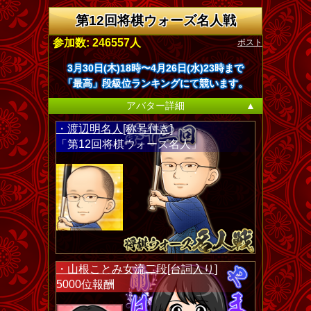
第12回将棋ウォーズ名人戦
ポスト
参加数: 246557人
3月30日(木)18時〜4月26日(水)23時まで
「最高」段級位ランキングにて競います。
アバター詳細
▲
・渡辺明名人[称号付き]
「第12回将棋ウォーズ名人」
・山根ことみ女流二段[台詞入り]
5000位報酬