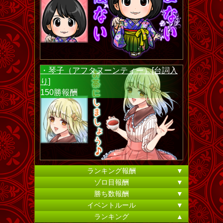
・琴子（アフタヌーンティー）[台詞入
り]
150勝報酬
ランキング報酬
▼
ゾロ目報酬
▼
勝ち数報酬
▼
イベントルール
▼
ランキング
▲