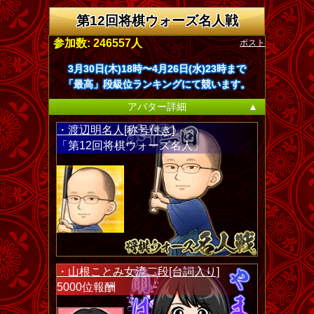
第12回将棋ウォーズ名人戦
ポスト
参加数: 246557人
3月30日(木)18時〜4月26日(水)23時まで
「最高」段級位ランキングにて競います。
アバター詳細
▲
・渡辺明名人[称号付き]
「第12回将棋ウォーズ名人」
・山根ことみ女流二段[台詞入り]
5000位報酬