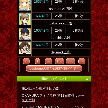
163747位
25級
5勝4敗
naitouraizi 四段
163748位
25級
5勝1敗
haku_aka 二段
163749位
25級
5勝3敗
kaochia 六段
163750位
25級
5勝2敗
dejima3 五段
＜
1
50
160
500
＞
hddehogeの順位(163746位)付近へ
開催中のイベント
▲
第14回王位戦棋士団の部
OKAMURA フィノラ杯 第12回将棋ウォー
ズ天帝戦
2026年OKAMURAグランドチャンピンシ