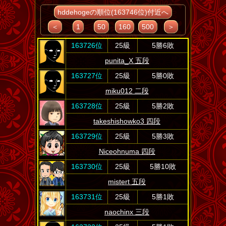
hddehogeの順位(163746位)付近へ
＜
1
50
160
500
＞
163726位
25級
5勝6敗
punita_X 五段
163727位
25級
5勝0敗
miku012 二段
163728位
25級
5勝2敗
takeshishowko3 四段
163729位
25級
5勝3敗
Niceohnuma 四段
163730位
25級
5勝10敗
mistert 五段
163731位
25級
5勝1敗
naochinx 三段