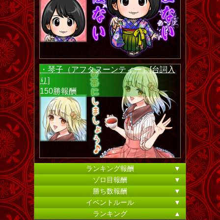
・琴子（アフタヌーンティー）[台詞入
り]
150勝報酬
ランキング報酬
▼
ゾロ目報酬
▼
勝ち数報酬
▼
イベントルール
▼
ランキング
▲