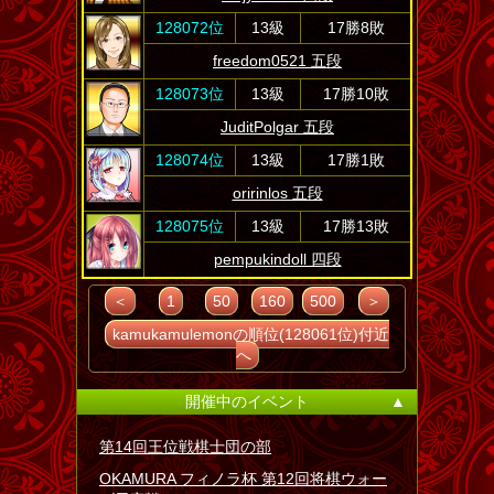
128072位
13級
17勝8敗
freedom0521 五段
128073位
13級
17勝10敗
JuditPolgar 五段
128074位
13級
17勝1敗
oririnlos 五段
128075位
13級
17勝13敗
pempukindoll 四段
＜
1
50
160
500
＞
kamukamulemonの順位(128061位)付近
へ
開催中のイベント
▲
第14回王位戦棋士団の部
OKAMURA フィノラ杯 第12回将棋ウォー