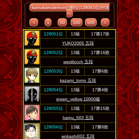
kamukamulemonの順位(128061位)付近
へ
＜
1
50
160
500
＞
128051位
13級
17勝17敗
YUKO2005 五段
128052位
13級
17勝16敗
westliccch 五段
128053位
13級
17勝6敗
kazami_tomo 五段
128054位
13級
17勝4敗
green_yellow 10000級
128055位
13級
17勝15敗
hamu_503 五段
128056位
13級
17勝8敗
wokashi002 五段