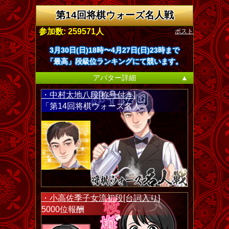
第14回将棋ウォーズ名人戦
ポスト
参加数: 259571人
3月30日(日)18時〜4月27日(日)23時まで
「最高」段級位ランキングにて競います。
アバター詳細
▲
・中村太地八段[称号付き]
「第14回将棋ウォーズ名人」
・小高佐季子女流初段[台詞入り]
5000位報酬