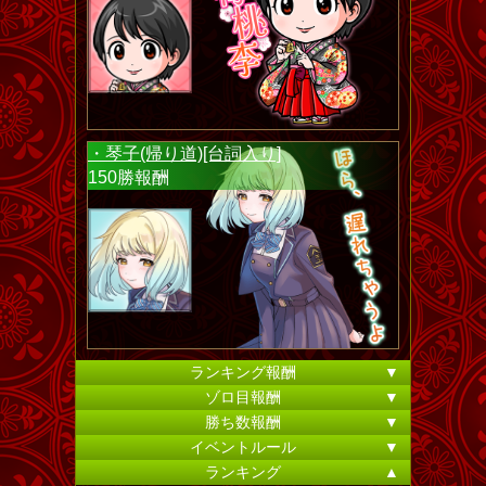
・琴子(帰り道)[台詞入り]
150勝報酬
ランキング報酬
▼
ゾロ目報酬
▼
勝ち数報酬
▼
イベントルール
▼
ランキング
▲