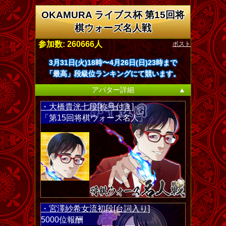
OKAMURA ライブス杯 第15回将
棋ウォーズ名人戦
ポスト
参加数: 260666人
3月31日(火)18時〜4月26日(日)23時まで
「最高」段級位ランキングにて競います。
アバター詳細
▲
・大橋貴洸七段[称号付き]
「第15回将棋ウォーズ名人」
・宮澤紗希女流初段[台詞入り]
5000位報酬