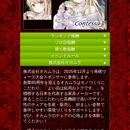
ランキング報酬
▼
ゾロ目報酬
▼
勝ち数報酬
▼
イベントルール
▼
株式会社オカムラ
▲
株式会社オカムラは、2025年12月より将棋ウ
ォーズ大会スポンサーに参画します。
創業80周年を迎えるオカムラはモノづくりに
こだわり、「よい品は結局おトクです。」を
標榜する日本を代表する家具メーカーです。
座ることにこだわった高機能で高いデザイン
性のチェアを生産・販売し、好ましい姿勢で
集中しやすい環境づくりをサポートします。
ぜひ、オカムラのチェアの心地よさを体験し
てください！