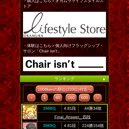
・購入はこちら＞オカムラライフスタイルス
トア
・体験はこちら＞個人向けフラッグシップ・
サロン「Chair isn't」
ランキング
▲
1008kenの順位(233位)付近へ
＜
1
60
160
600
＞
3988位
4.81段
44勝34敗
Final_Answer_ 四段
3989位
4.81段
224勝154敗