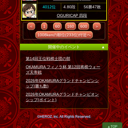
4012位
4.80段
56勝47敗
OGURICAP 四段
＜
1
60
160
600
＞
1008kenの順位(233位)付近へ
開催中のイベント
▲
第14回王位戦棋士団の部
OKAMURA フィノラ杯 第12回将棋ウォー
ズ天帝戦
2026年OKAMURAグランドチャンピンシ
ップ(勝ち数)
2026年OKAMURAグランドチャンピオン
シップ(ポイント)
©HEROZ, Inc. All Rights Reserved.
▲TOP