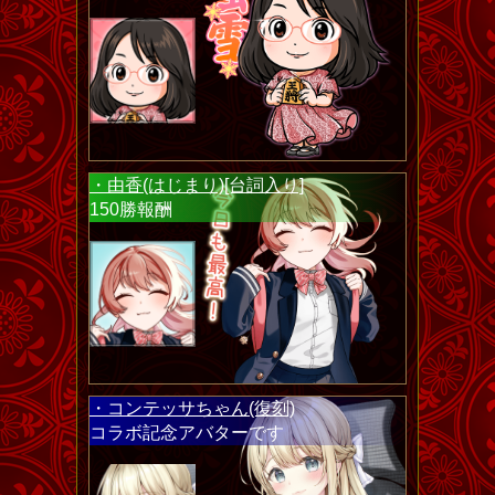
・由香(はじまり)[台詞入り]
150勝報酬
・コンテッサちゃん(復刻)
コラボ記念アバターです