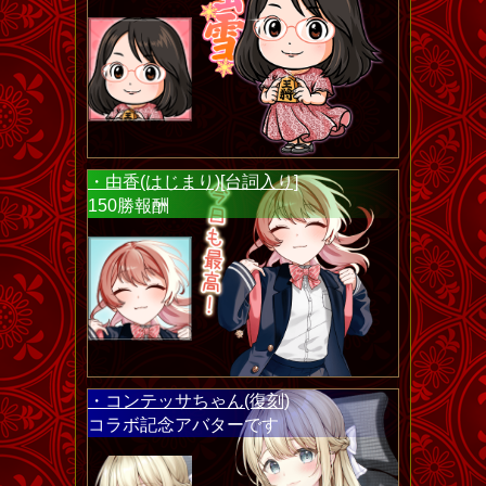
・由香(はじまり)[台詞入り]
150勝報酬
・コンテッサちゃん(復刻)
コラボ記念アバターです