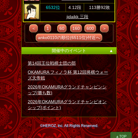
6532位
4.12段
113勝92敗
jidaikk 三段
＜
1
60
160
600
＞
anko0110の順位(6511位)付近へ
開催中のイベント
▲
第14回王位戦棋士団の部
OKAMURA フィノラ杯 第12回将棋ウォー
ズ天帝戦
2026年OKAMURAグランドチャンピンシ
ップ(勝ち数)
2026年OKAMURAグランドチャンピオン
シップ(ポイント)
©HEROZ, Inc. All Rights Reserved.
▲TOP