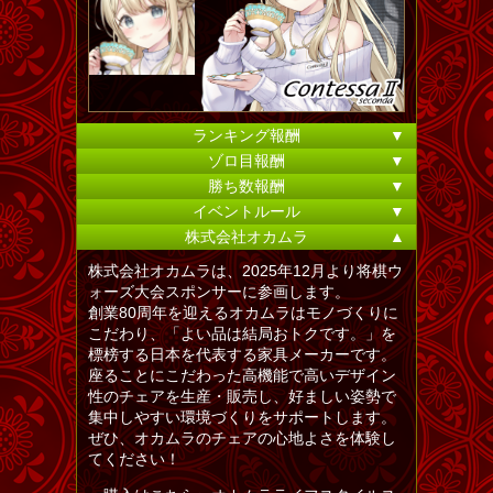
ランキング報酬
▼
ゾロ目報酬
▼
勝ち数報酬
▼
イベントルール
▼
株式会社オカムラ
▲
株式会社オカムラは、2025年12月より将棋ウ
ォーズ大会スポンサーに参画します。
創業80周年を迎えるオカムラはモノづくりに
こだわり、「よい品は結局おトクです。」を
標榜する日本を代表する家具メーカーです。
座ることにこだわった高機能で高いデザイン
性のチェアを生産・販売し、好ましい姿勢で
集中しやすい環境づくりをサポートします。
ぜひ、オカムラのチェアの心地よさを体験し
てください！