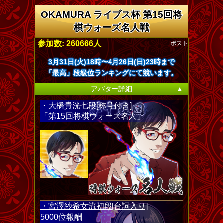
OKAMURA ライブス杯 第15回将
棋ウォーズ名人戦
ポスト
参加数: 260666人
3月31日(火)18時〜4月26日(日)23時まで
「最高」段級位ランキングにて競います。
アバター詳細
▲
・大橋貴洸七段[称号付き]
「第15回将棋ウォーズ名人」
・宮澤紗希女流初段[台詞入り]
5000位報酬