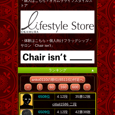
・購入はこちら＞オカムラライフスタイルス
トア
・体験はこちら＞個人向けフラッグシップ・
サロン「Chair isn't」
ランキング
▲
anko0110の順位(6511位)付近へ
＜
1
60
160
600
＞
6508位
4.12段
35勝12敗
citlali1586 二段
6509位
4.12段
42勝38敗