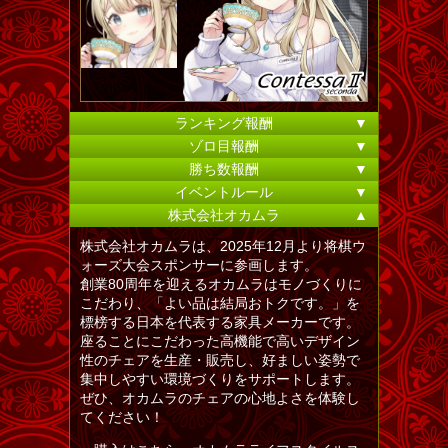
ランキング報酬
▼
ゾロ目報酬
▼
勝ち数報酬
▼
イベントルール
▼
株式会社オカムラ
▲
株式会社オカムラは、2025年12月より将棋ウ
ォーズ大会スポンサーに参画します。
創業80周年を迎えるオカムラはモノづくりに
こだわり、「よい品は結局おトクです。」を
標榜する日本を代表する家具メーカーです。
座ることにこだわった高機能で高いデザイン
性のチェアを生産・販売し、好ましい姿勢で
集中しやすい環境づくりをサポートします。
ぜひ、オカムラのチェアの心地よさを体験し
てください！