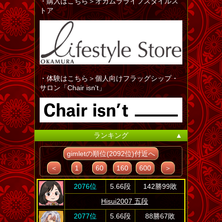
・購入はこちら＞オカムラライフスタイルス
トア
・体験はこちら＞個人向けフラッグシップ・
サロン「Chair isn't」
ランキング
▲
gimletの順位(2092位)付近へ
＜
1
60
160
600
＞
2076位
5.66段
142勝99敗
Hisui2007 五段
2077位
5.66段
88勝67敗