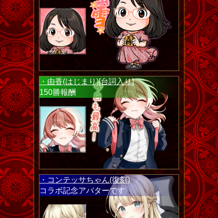
・由香(はじまり)[台詞入り]
150勝報酬
・コンテッサちゃん(復刻)
コラボ記念アバターです