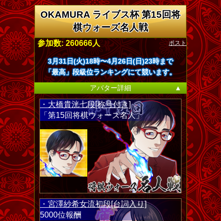
OKAMURA ライブス杯 第15回将
棋ウォーズ名人戦
ポスト
参加数: 260666人
3月31日(火)18時〜4月26日(日)23時まで
「最高」段級位ランキングにて競います。
アバター詳細
▲
・大橋貴洸七段[称号付き]
「第15回将棋ウォーズ名人」
・宮澤紗希女流初段[台詞入り]
5000位報酬