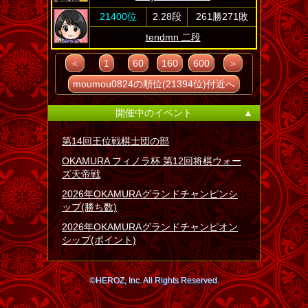
21400位
2.28段
261勝271敗
tendmn 二段
＜
1
60
160
600
＞
moumou0824の順位(21394位)付近へ
開催中のイベント
▲
第14回王位戦棋士団の部
OKAMURA フィノラ杯 第12回将棋ウォー
ズ天帝戦
2026年OKAMURAグランドチャンピンシ
ップ(勝ち数)
2026年OKAMURAグランドチャンピオン
シップ(ポイント)
©HEROZ, Inc. All Rights Reserved.