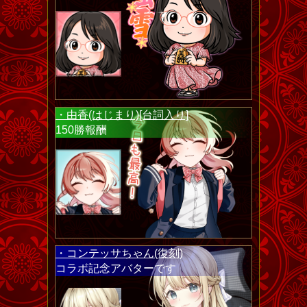
・由香(はじまり)[台詞入り]
150勝報酬
・コンテッサちゃん(復刻)
コラボ記念アバターです