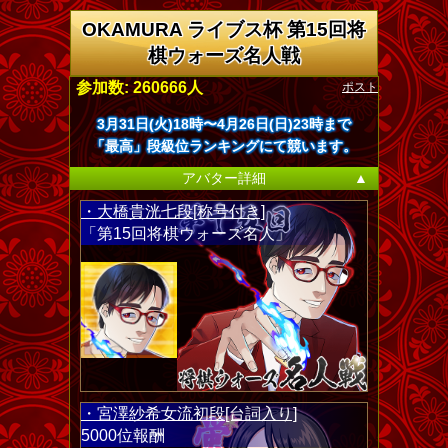
OKAMURA ライブス杯 第15回将
棋ウォーズ名人戦
ポスト
参加数: 260666人
3月31日(火)18時〜4月26日(日)23時まで
「最高」段級位ランキングにて競います。
アバター詳細
▲
・大橋貴洸七段[称号付き]
「第15回将棋ウォーズ名人」
・宮澤紗希女流初段[台詞入り]
5000位報酬