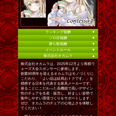
ランキング報酬
▼
ゾロ目報酬
▼
勝ち数報酬
▼
イベントルール
▼
株式会社オカムラ
▲
株式会社オカムラは、2025年12月より将棋ウ
ォーズ大会スポンサーに参画します。
創業80周年を迎えるオカムラはモノづくりに
こだわり、「よい品は結局おトクです。」を
標榜する日本を代表する家具メーカーです。
座ることにこだわった高機能で高いデザイン
性のチェアを生産・販売し、好ましい姿勢で
集中しやすい環境づくりをサポートします。
ぜひ、オカムラのチェアの心地よさを体験し
てください！