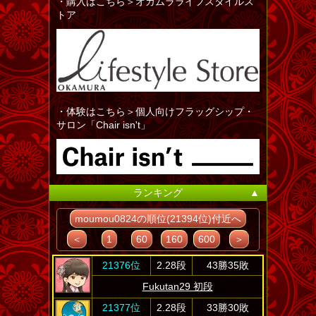
・購入はこちら＞オカムラライフスタイルス
トア
・体験はこちら＞個人向けフラッグシップ・
サロン「Chair isn't」
ランキング
▲
moumou0824の順位(21394位)付近へ
＜
1
60
160
600
＞
21376位
2.28段
43勝35敗
Fukutan29 初段
21377位
2.28段
33勝30敗