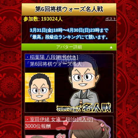
第6回将棋ウォーズ名人戦
ポスト
参加数: 193024人
3月31日(金)18時〜4月30日(日)23時まで
「最高」段級位ランキングにて競います。
アバター詳細
▲
・稲葉陽 八段[称号付き]
「第6回将棋ウォーズ名人」
・室田伊緒 女流二段[台詞入り]
3000位報酬