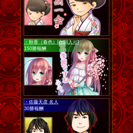
・秋香（春色）[台詞入り]
150勝報酬
・佐藤天彦 名人
30勝報酬