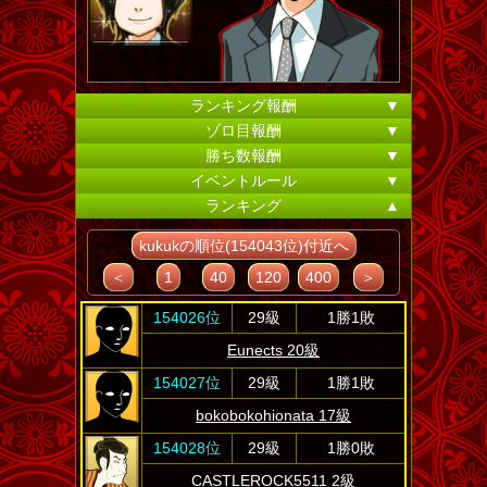
ランキング報酬
▼
ゾロ目報酬
▼
勝ち数報酬
▼
イベントルール
▼
ランキング
▲
kukukの順位(154043位)付近へ
＜
1
40
120
400
＞
154026位
29級
1勝1敗
Eunects 20級
154027位
29級
1勝1敗
bokobokohionata 17級
154028位
29級
1勝0敗
CASTLEROCK5511 2級