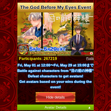
The God Before My Eyes Event
Posts
Participants: 267219
Fri, May 01 at 12:00〜Fri, May 29 at 15:00まで
Battle against characters from "目の前の神様"
Defeat characters to get avatars!
Get avatars based on your wins during the
event!
Hide details
Avatar Details
▲