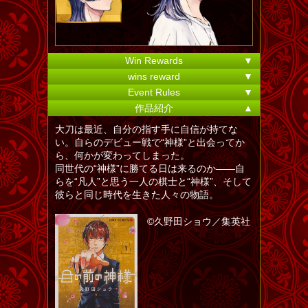
Win Rewards
▼
wins reward
▼
Event Rules
▼
作品紹介
▲
大刀は最近、自分の指す手に自信が持てな
い。自らのデビュー戦で“神様”と出会ってか
ら、何かが変わってしまった。
同世代の“神様”に勝てる日は来るのか――自
らを“凡人”と思う一人の棋士と“神様”、そして
彼らと同じ時代を生きた人々の物語。
©久野田ショウ／集英社