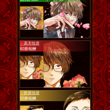
・高天恒彦
80勝報酬
・田原信彦
50勝報酬