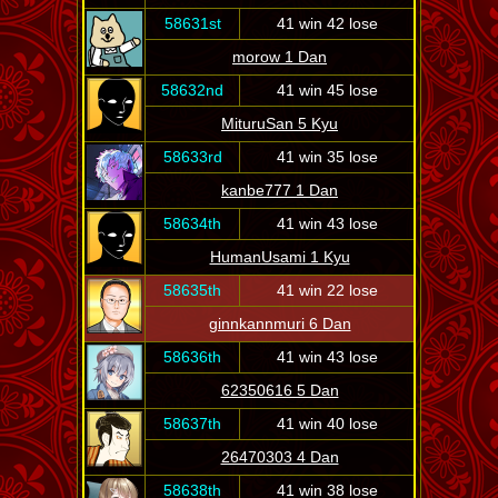
58631st
41 win 42 lose
morow 1 Dan
58632nd
41 win 45 lose
MituruSan 5 Kyu
58633rd
41 win 35 lose
kanbe777 1 Dan
58634th
41 win 43 lose
HumanUsami 1 Kyu
58635th
41 win 22 lose
ginnkannmuri 6 Dan
58636th
41 win 43 lose
62350616 5 Dan
58637th
41 win 40 lose
26470303 4 Dan
58638th
41 win 38 lose