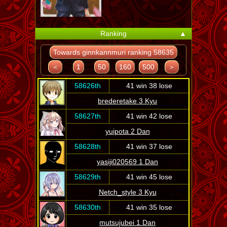
Ranking
▲
Towards ginnkannmuri ranking 58635
＜
1
50
160
500
＞
58626th
41 win 38 lose
brederetake 3 Kyu
58627th
41 win 42 lose
yuipota 2 Dan
58628th
41 win 37 lose
yasiji020569 1 Dan
58629th
41 win 45 lose
Netch_style 3 Kyu
58630th
41 win 35 lose
mutsujubei 1 Dan