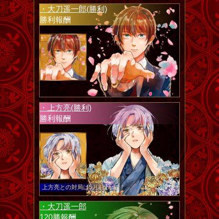
・大刀遥一郎(勝利)
勝利報酬
・上方亮(勝利)
勝利報酬
上方亮との対局は5月8日から！
・大刀遥一郎
120勝報酬