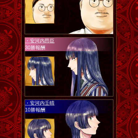
・安河内昂臣
30勝報酬
・安河内壬晴
10勝報酬