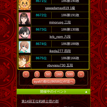
8671位
186勝190敗
sawadamax819 1級
8672位
186勝191敗
minorusg 三段
8673位
186勝130敗
krb_npm 六段
8674位
186勝188敗
ikeda277 四段
8675位
186勝166敗
ybuyasu730 五段
＜
1
50
160
500
＞
ayafの順位(8658位)付近へ
開催中のイベント
▲
第14回王位戦棋士団の部