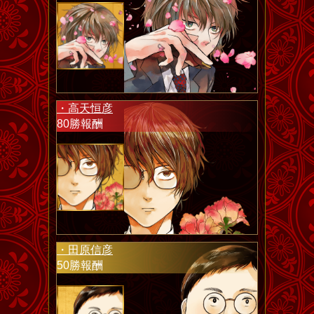
・高天恒彦
80勝報酬
・田原信彦
50勝報酬