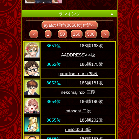
ランキング
▲
ayafの順位(8658位)付近へ
＜
1
50
160
500
＞
8651位
186勝168敗
AADDRESSV 4級
8652位
186勝175敗
paradise_rinrin 初段
8653位
186勝181敗
nekomajinxx 三段
8654位
186勝190敗
mtasost 二段
8655位
186勝202敗
mii53333 3級
8656位
186勝153敗