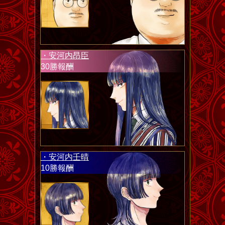
・安河内昂臣
30勝報酬
・安河内壬晴
10勝報酬