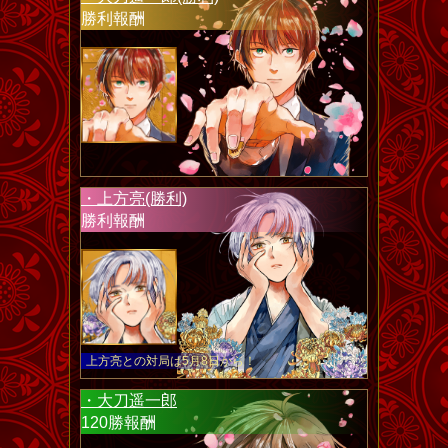
勝利報酬
・上方亮(勝利)
勝利報酬
上方亮との対局は5月8日から！
・大刀遥一郎
120勝報酬