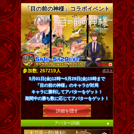
「目の前の神様」コラボイベント
ポスト
参加数: 267219人
5月01日(金)12時〜5月29日(金)15時まで
「目の前の神様」のキャラが対局
キャラに勝利してアバターをゲット！
期間中の勝ち数に応じてアバターをゲット！
詳細を隠す
アバター詳細
▲
・大刀遥一郎(勝利)