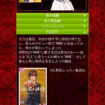
勝利報酬
▼
勝ち数報酬
▼
イベントルール
▼
作品紹介
▲
大刀は最近、自分の指す手に自信が持てな
い。自らのデビュー戦で“神様”と出会ってか
ら、何かが変わってしまった。
同世代の“神様”に勝てる日は来るのか――自
らを“凡人”と思う一人の棋士と“神様”、そして
彼らと同じ時代を生きた人々の物語。
©久野田ショウ／集英社