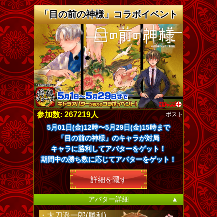
「目の前の神様」コラボイベント
ポスト
参加数: 267219人
5月01日(金)12時〜5月29日(金)15時まで
「目の前の神様」のキャラが対局
キャラに勝利してアバターをゲット！
期間中の勝ち数に応じてアバターをゲット！
詳細を隠す
アバター詳細
▲
・大刀遥一郎(勝利)