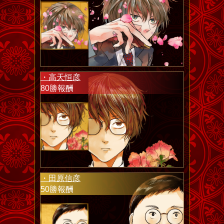
・高天恒彦
80勝報酬
・田原信彦
50勝報酬