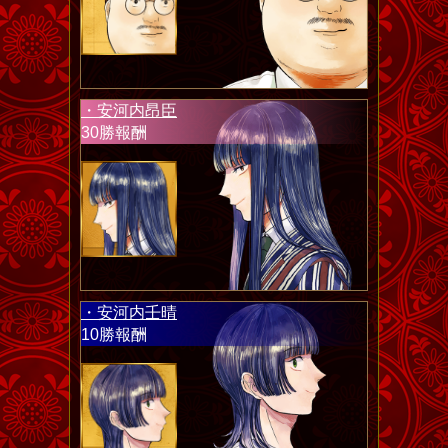
・安河内昂臣
30勝報酬
・安河内壬晴
10勝報酬