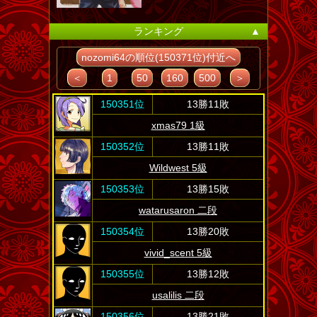
ランキング
▲
nozomi64の順位(150371位)付近へ
＜
1
50
160
500
＞
150351位
13勝11敗
xmas79 1級
150352位
13勝11敗
Wildwest 5級
150353位
13勝15敗
watarusaron 二段
150354位
13勝20敗
vivid_scent 5級
150355位
13勝12敗
usalilis 二段
150356位
13勝21敗