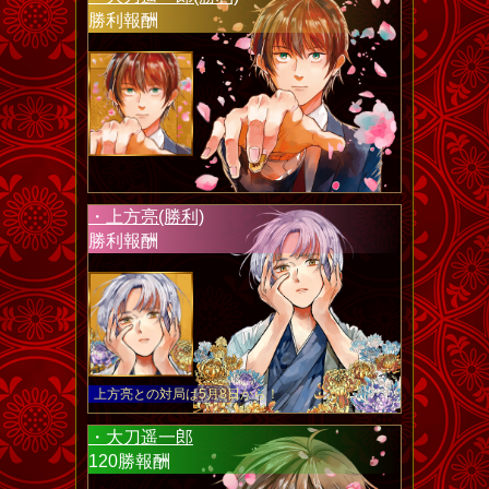
勝利報酬
・上方亮(勝利)
勝利報酬
上方亮との対局は5月8日から！
・大刀遥一郎
120勝報酬