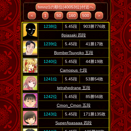
hmnz1の順位(40053位)付近へ
＜
1
50
160
500
＞
1238位
5.45段
903勝776敗
8piasaki 四段
1239位
5.45段
41勝17敗
BomberTsuyoko 五段
1240位
5.45段
44勝19敗
Camopus 七段
1241位
5.45段
53勝54敗
tetrahedrane 五段
1242位
5.45段
85勝56敗
Cmon_Cmon 五段
1243位
5.45段
171勝135敗
SuperAsasaaa 四段