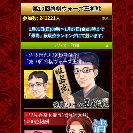
第10回将棋ウォーズ王将戦
ポスト
参加数: 243221人
1月01日(日)00時〜1月27日(金)23時まで
「最高」段級位ランキングにて競います。
アバター詳細
▲
・佐藤康光九段[称号付き]
「第10回将棋ウォーズ王将」
・里見香奈女流五冠[台詞入り]
5000位報酬