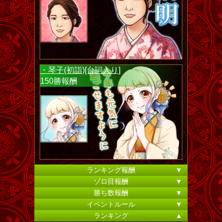
・琴子(初詣)[台詞入り]
150勝報酬
ランキング報酬
▼
ゾロ目報酬
▼
勝ち数報酬
▼
イベントルール
▼
ランキング
▲