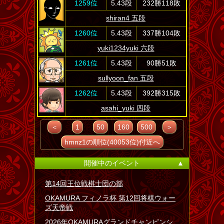
1259位
5.43段
232勝118敗
shiran4 五段
1260位
5.43段
337勝104敗
yuki1234yuki 六段
1261位
5.43段
90勝51敗
sullyoon_fan 五段
1262位
5.43段
392勝315敗
asahi_yuki 四段
＜
1
50
160
500
＞
hmnz1の順位(40053位)付近へ
開催中のイベント
▲
第14回王位戦棋士団の部
OKAMURA フィノラ杯 第12回将棋ウォー
ズ天帝戦
2026年OKAMURAグランドチャンピンシ