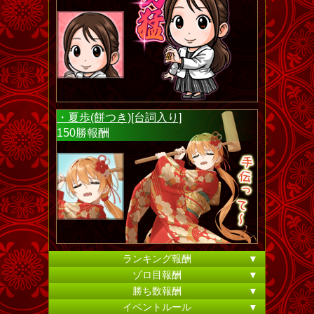
・夏歩(餅つき)[台詞入り]
150勝報酬
ランキング報酬
▼
ゾロ目報酬
▼
勝ち数報酬
▼
イベントルール
▼