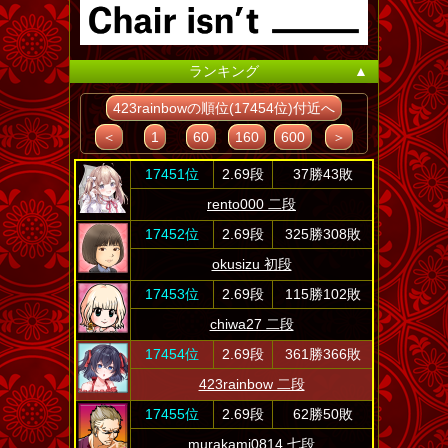
ランキング
▲
423rainbowの順位(17454位)付近へ
＜
1
60
160
600
＞
17451位
2.69段
37勝43敗
rento000 二段
17452位
2.69段
325勝308敗
okusizu 初段
17453位
2.69段
115勝102敗
chiwa27 二段
17454位
2.69段
361勝366敗
423rainbow 二段
17455位
2.69段
62勝50敗
murakami0814 七段