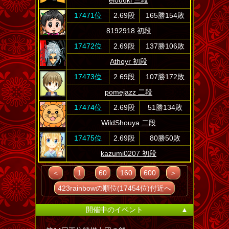
eiou6ki 三段
17471位
2.69段
165勝154敗
8192918 初段
17472位
2.69段
137勝106敗
Athoyr 初段
17473位
2.69段
107勝172敗
pomejazz 二段
17474位
2.69段
51勝134敗
WildShouya 二段
17475位
2.69段
80勝50敗
kazumi0207 初段
＜
1
60
160
600
＞
423rainbowの順位(17454位)付近へ
開催中のイベント
▲