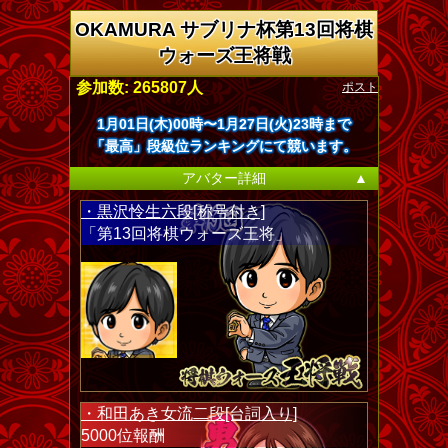
OKAMURA サブリナ杯第13回将棋
ウォーズ王将戦
ポスト
参加数: 265807人
1月01日(木)00時〜1月27日(火)23時まで
「最高」段級位ランキングにて競います。
アバター詳細
▲
・黒沢怜生六段[称号付き]
「第13回将棋ウォーズ王将」
・和田あき女流二段[台詞入り]
5000位報酬