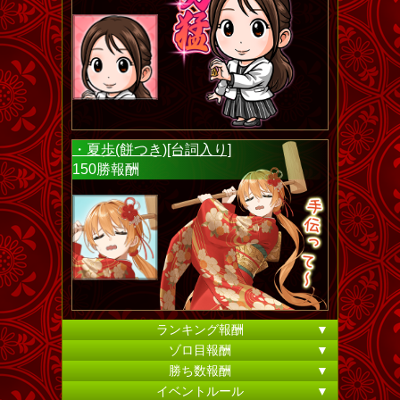
・夏歩(餅つき)[台詞入り]
150勝報酬
ランキング報酬
▼
ゾロ目報酬
▼
勝ち数報酬
▼
イベントルール
▼