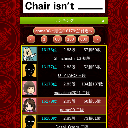
ランキング
▲
gome00の順位(16179位)付近へ
＜
1
60
160
600
＞
16176位
2.83段
57勝50敗
Shinshinshin13 初段
16177位
2.83段
52勝56敗
UTYTARO 三段
16178位
2.83段
134勝137敗
masakichi2021 二段
16179位
2.83段
68勝56敗
gome00 二段
16180位
2.83段
73勝61敗
Dazai_Osaru 二段