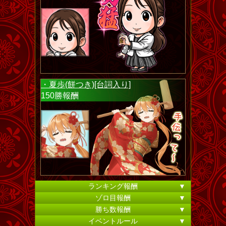
・夏歩(餅つき)[台詞入り]
150勝報酬
ランキング報酬
▼
ゾロ目報酬
▼
勝ち数報酬
▼
イベントルール
▼