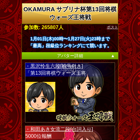
OKAMURA サブリナ杯第13回将棋
ウォーズ王将戦
ポスト
参加数: 265807人
1月01日(木)00時〜1月27日(火)23時まで
「最高」段級位ランキングにて競います。
アバター詳細
▲
・黒沢怜生六段[称号付き]
「第13回将棋ウォーズ王将」
・和田あき女流二段[台詞入り]
5000位報酬