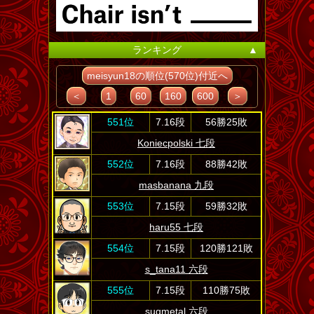
ランキング
▲
meisyun18の順位(570位)付近へ
＜
1
60
160
600
＞
551位
7.16段
56勝25敗
Koniecpolski 七段
552位
7.16段
88勝42敗
masbanana 九段
553位
7.15段
59勝32敗
haru55 七段
554位
7.15段
120勝121敗
s_tana11 六段
555位
7.15段
110勝75敗
sugmetal 六段