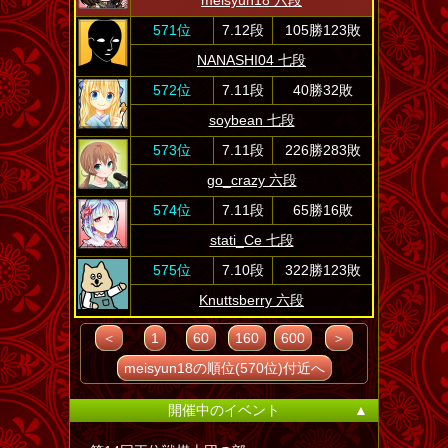
meisyun18 六段
571位
7.12段
105勝123敗
NANASHI04 七段
572位
7.11段
40勝32敗
soybean 七段
573位
7.11段
226勝283敗
go_crazy 六段
574位
7.11段
65勝16敗
stati_Ce 七段
575位
7.10段
322勝123敗
Knuttsberry 六段
＜
1
60
160
600
＞
meisyun18の順位(570位)付近へ
開催中のイベント
▲