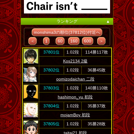
ランキング
▲
monshima3の順位(37812位)付近へ
＜
1
60
160
600
＞
37801位
1.02段
114勝117敗
Kos2134 2級
37802位
1.02段
36勝45敗
oomizodaichan 二段
37803位
1.02段
140勝110敗
hashimon_yu 初段
37804位
1.02段
35勝37敗
mojamBoy 初段
37805位
1.02段
35勝28敗
taitai21 初段