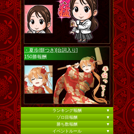
・夏歩(餅つき)[台詞入り]
150勝報酬
ランキング報酬
▼
ゾロ目報酬
▼
勝ち数報酬
▼
イベントルール
▼