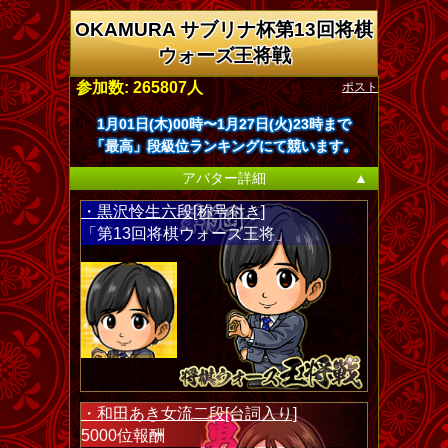
OKAMURA サブリナ杯第13回将棋
ウォーズ王将戦
ポスト
参加数: 265807人
1月01日(木)00時〜1月27日(火)23時まで
「最高」段級位ランキングにて競います。
アバター詳細
▲
・黒沢怜生六段[称号付き]
「第13回将棋ウォーズ王将」
・和田あき女流二段[台詞入り]
5000位報酬