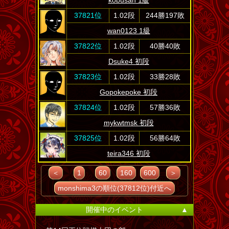
kobusan 1級
37821位
1.02段
244勝197敗
wan0123 1級
37822位
1.02段
40勝40敗
Dsuke4 初段
37823位
1.02段
33勝28敗
Gopokepoke 初段
37824位
1.02段
57勝36敗
mykwtmsk 初段
37825位
1.02段
56勝64敗
teira346 初段
＜
1
60
160
600
＞
monshima3の順位(37812位)付近へ
開催中のイベント
▲