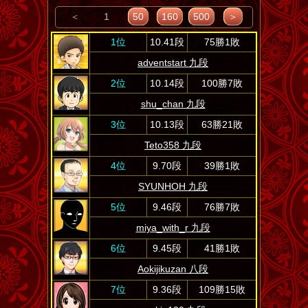
＜
1
50
160
500
＞
1位
10.41段
75勝1敗
adventstart 九段
2位
10.14段
100勝7敗
shu_chan 九段
3位
10.13段
63勝21敗
Teto358 九段
4位
9.70段
39勝1敗
SYUNHOH 九段
5位
9.46段
76勝7敗
miya_with_r 九段
6位
9.45段
41勝1敗
Aokijikuzan 八段
7位
9.36段
109勝15敗