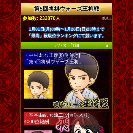
第5回将棋ウォーズ王将戦
ポスト
参加数: 232870人
1月01日(月)00時〜1月28日(日)23時まで
「最高」段級位ランキングにて競います。
アバター詳細
▲
・中村太地 王座[称号付き]
「第5回将棋ウォーズ王将」
・室谷由紀 女流二段[台詞入り]
4000位報酬