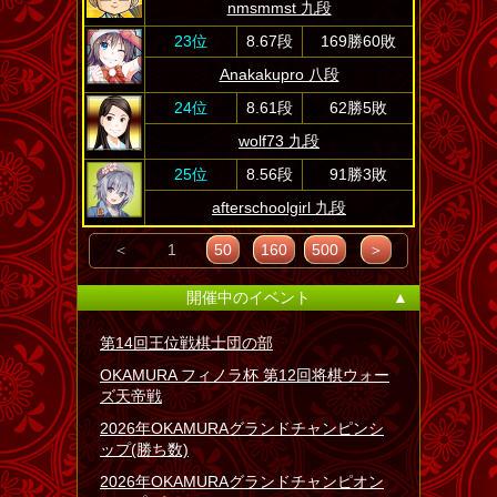
nmsmmst 九段
23位
8.67段
169勝60敗
Anakakupro 八段
24位
8.61段
62勝5敗
wolf73 九段
25位
8.56段
91勝3敗
afterschoolgirl 九段
＜
1
50
160
500
＞
開催中のイベント
▲
第14回王位戦棋士団の部
OKAMURA フィノラ杯 第12回将棋ウォー
ズ天帝戦
2026年OKAMURAグランドチャンピンシ
ップ(勝ち数)
2026年OKAMURAグランドチャンピオン