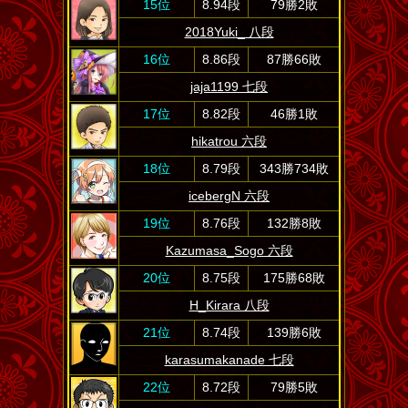
15位
8.94段
79勝2敗
2018Yuki_ 八段
16位
8.86段
87勝66敗
jaja1199 七段
17位
8.82段
46勝1敗
hikatrou 六段
18位
8.79段
343勝734敗
icebergN 六段
19位
8.76段
132勝8敗
Kazumasa_Sogo 六段
20位
8.75段
175勝68敗
H_Kirara 八段
21位
8.74段
139勝6敗
karasumakanade 七段
22位
8.72段
79勝5敗