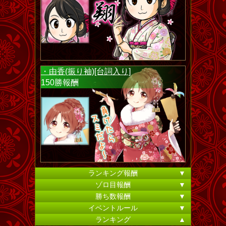
・由香(振り袖)[台詞入り]
150勝報酬
ランキング報酬
▼
ゾロ目報酬
▼
勝ち数報酬
▼
イベントルール
▼
ランキング
▲