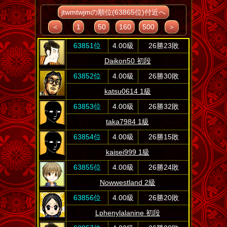
jtwmtwjmの順位(63865位)付近へ
＜
1
50
160
500
＞
63851位
4.00級
26勝23敗
Daikon50 初段
63852位
4.00級
26勝30敗
katsu0614 1級
63853位
4.00級
26勝32敗
taka7984 1級
63854位
4.00級
26勝15敗
kaisei999 1級
63855位
4.00級
26勝24敗
Nowwestland 2級
63856位
4.00級
26勝20敗
Lphenylalanine 初段