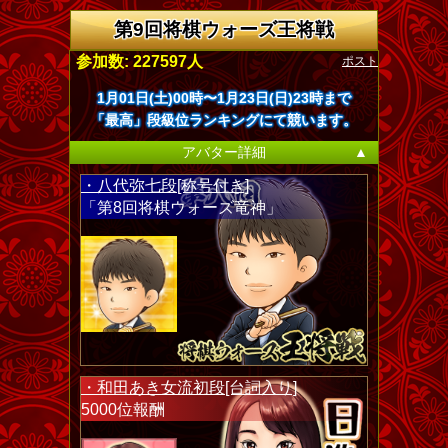
第9回将棋ウォーズ王将戦
ポスト
参加数: 227597人
1月01日(土)00時〜1月23日(日)23時まで
「最高」段級位ランキングにて競います。
アバター詳細
▲
・八代弥七段[称号付き]
「第8回将棋ウォーズ竜神」
・和田あき女流初段[台詞入り]
5000位報酬