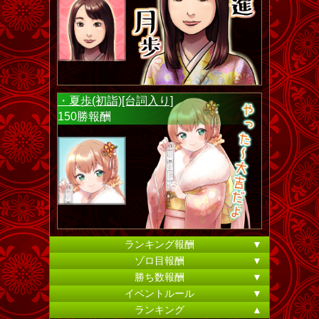
・夏歩(初詣)[台詞入り]
150勝報酬
ランキング報酬
▼
ゾロ目報酬
▼
勝ち数報酬
▼
イベントルール
▼
ランキング
▲