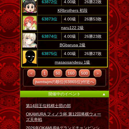
63872位
4.00級
26勝22敗
KRbrothers 初段
63873位
4.00級
26勝53敗
naru122 2級
63874位
4.00級
26勝23敗
BGbarusa 2級
63875位
4.00級
26勝27敗
masaosandesu 1級
＜
1
50
160
500
＞
jtwmtwjmの順位(63865位)付近へ
開催中のイベント
▲
第14回王位戦棋士団の部
OKAMURA フィノラ杯 第12回将棋ウォー
ズ天帝戦
2026年OKAMURAグランドチャンピンシ