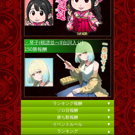
・琴子(棋譜並べ)[台詞入り]
150勝報酬
ランキング報酬
▼
ゾロ目報酬
▼
勝ち数報酬
▼
イベントルール
▼
ランキング
▲