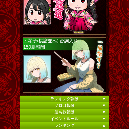
・琴子(棋譜並べ)[台詞入り]
150勝報酬
ランキング報酬
▼
ゾロ目報酬
▼
勝ち数報酬
▼
イベントルール
▼
ランキング
▲