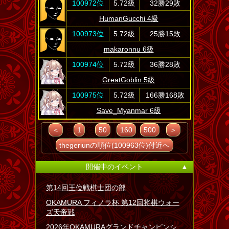
100972位
5.72級
32勝29敗
HumanGucchi 4級
100973位
5.72級
25勝15敗
makaronnu 6級
100974位
5.72級
36勝28敗
GreatGoblin 5級
100975位
5.72級
166勝168敗
Save_Myanmar 6級
＜
1
50
160
500
＞
thegeriunの順位(100963位)付近へ
開催中のイベント
▲
第14回王位戦棋士団の部
OKAMURA フィノラ杯 第12回将棋ウォー
ズ天帝戦
2026年OKAMURAグランドチャンピンシ