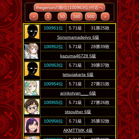
thegeriunの順位(100963位)付近へ
＜
1
50
160
500
＞
100951位
5.71級
31勝25敗
Sonomamadeiiyo 6級
100952位
5.71級
28勝39敗
kazuma46728 5級
100953位
5.71級
39勝37敗
tetsujakarta 6級
100954位
5.71級
27勝21敗
arinkotyan___ 6級
100955位
5.71級
27勝26敗
stsouther 6級
100956位
5.71級
35勝32敗
AKMTTMK 4級