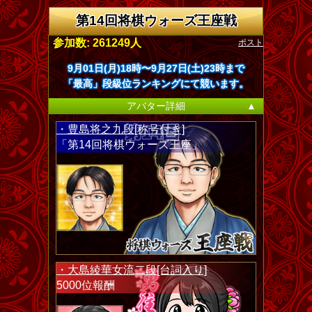
第14回将棋ウォーズ王座戦
ポスト
参加数: 261249人
9月01日(月)18時〜9月27日(土)23時まで
「最高」段級位ランキングにて競います。
アバター詳細
▲
・豊島将之九段[称号付き]
「第14回将棋ウォーズ王座」
・大島綾華女流二段[台詞入り]
5000位報酬