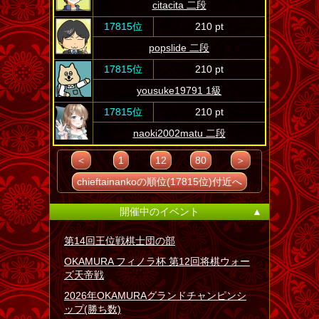
citacita 二段
17815位
210 pt
popslide 二段
17815位
210 pt
yousuke19791 1級
17815位
210 pt
naoki2002matu 二段
＜
1
12
80
＞
chieftainankoの順位(17815位)付近へ
開催中のイベント
▲
第14回王位戦棋士団の部
OKAMURA フィノラ杯 第12回将棋ウォー
ズ天帝戦
2026年OKAMURAグランドチャンピンシ
ップ(勝ち数)