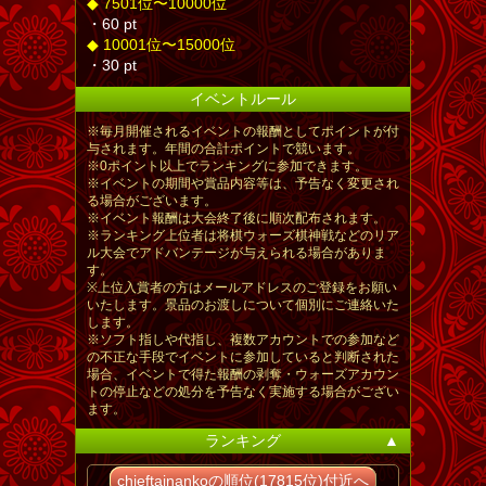
◆ 7501位〜10000位
・60 pt
◆ 10001位〜15000位
・30 pt
イベントルール
※毎月開催されるイベントの報酬としてポイントが付
与されます。年間の合計ポイントで競います。
※0ポイント以上でランキングに参加できます。
※イベントの期間や賞品内容等は、予告なく変更され
る場合がございます。
※イベント報酬は大会終了後に順次配布されます。
※ランキング上位者は将棋ウォーズ棋神戦などのリア
ル大会でアドバンテージが与えられる場合がありま
す。
※上位入賞者の方はメールアドレスのご登録をお願い
いたします。景品のお渡しについて個別にご連絡いた
します。
※ソフト指しや代指し、複数アカウントでの参加など
の不正な手段でイベントに参加していると判断された
場合、イベントで得た報酬の剥奪・ウォーズアカウン
トの停止などの処分を予告なく実施する場合がござい
ます。
ランキング
▲
chieftainankoの順位(17815位)付近へ