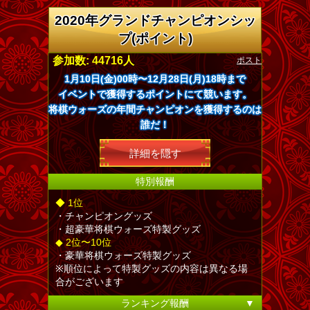
2020年グランドチャンピオンシッ
プ(ポイント)
ポスト
参加数: 44716人
1月10日(金)00時〜12月28日(月)18時まで
イベントで獲得するポイントにて競います。
将棋ウォーズの年間チャンピオンを獲得するのは
誰だ！
詳細を隠す
特別報酬
◆ 1位
・チャンピオングッズ
・超豪華将棋ウォーズ特製グッズ
◆ 2位〜10位
・豪華将棋ウォーズ特製グッズ
※順位によって特製グッズの内容は異なる場
合がございます
ランキング報酬
▼