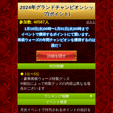
2024年グランドチャンピオンシッ
プ(ポイント)
ポスト
参加数: 40587人
1月10日(水)00時〜1月01日(水)00時まで
イベントで獲得するポイントにて競います。
将棋ウォーズの年間チャンピオンを獲得するのは
誰だ！
詳細を隠す
特別報酬
◆ 1位〜5位
・豪華将棋ウォーズ特製グッズ
※順位によって特製グッズの内容は異なる場
合がございます
ランキング報酬
▼
イベント概要
月次イベントで付与されるポイントの合計を