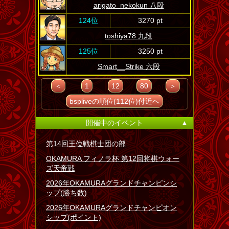
arigato_nekokun 八段
124位
3270 pt
toshiya78 九段
125位
3250 pt
Smart__Strike 六段
＜
1
12
80
＞
bspliveの順位(112位)付近へ
開催中のイベント
▲
第14回王位戦棋士団の部
OKAMURA フィノラ杯 第12回将棋ウォー
ズ天帝戦
2026年OKAMURAグランドチャンピンシ
ップ(勝ち数)
2026年OKAMURAグランドチャンピオン
シップ(ポイント)