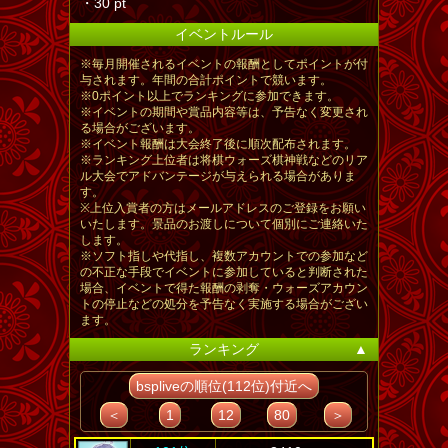
・30 pt
イベントルール
※毎月開催されるイベントの報酬としてポイントが付
与されます。年間の合計ポイントで競います。
※0ポイント以上でランキングに参加できます。
※イベントの期間や賞品内容等は、予告なく変更され
る場合がございます。
※イベント報酬は大会終了後に順次配布されます。
※ランキング上位者は将棋ウォーズ棋神戦などのリア
ル大会でアドバンテージが与えられる場合がありま
す。
※上位入賞者の方はメールアドレスのご登録をお願い
いたします。景品のお渡しについて個別にご連絡いた
します。
※ソフト指しや代指し、複数アカウントでの参加など
の不正な手段でイベントに参加していると判断された
場合、イベントで得た報酬の剥奪・ウォーズアカウン
トの停止などの処分を予告なく実施する場合がござい
ます。
ランキング
▲
bspliveの順位(112位)付近へ
＜
1
12
80
＞