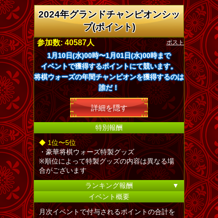
2024年グランドチャンピオンシッ
プ(ポイント)
ポスト
参加数: 40587人
1月10日(水)00時〜1月01日(水)00時まで
イベントで獲得するポイントにて競います。
将棋ウォーズの年間チャンピオンを獲得するのは
誰だ！
詳細を隠す
特別報酬
◆ 1位〜5位
・豪華将棋ウォーズ特製グッズ
※順位によって特製グッズの内容は異なる場
合がございます
ランキング報酬
▼
イベント概要
月次イベントで付与されるポイントの合計を