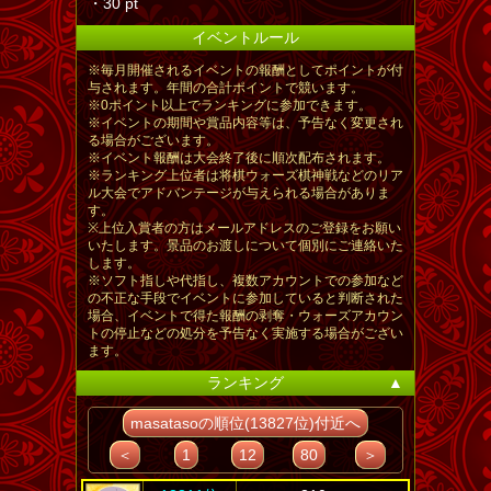
・30 pt
イベントルール
※毎月開催されるイベントの報酬としてポイントが付
与されます。年間の合計ポイントで競います。
※0ポイント以上でランキングに参加できます。
※イベントの期間や賞品内容等は、予告なく変更され
る場合がございます。
※イベント報酬は大会終了後に順次配布されます。
※ランキング上位者は将棋ウォーズ棋神戦などのリア
ル大会でアドバンテージが与えられる場合がありま
す。
※上位入賞者の方はメールアドレスのご登録をお願い
いたします。景品のお渡しについて個別にご連絡いた
します。
※ソフト指しや代指し、複数アカウントでの参加など
の不正な手段でイベントに参加していると判断された
場合、イベントで得た報酬の剥奪・ウォーズアカウン
トの停止などの処分を予告なく実施する場合がござい
ます。
ランキング
▲
masatasoの順位(13827位)付近へ
＜
1
12
80
＞