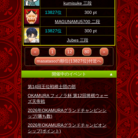
kumisuke 三段
13827位
300 pt
MAGUNAMU5700 二段
13827位
300 pt
Jubes 三段
＜
1
12
80
＞
masatasoの順位(13827位)付近へ
開催中のイベント
▲
第14回王位戦棋士団の部
OKAMURA フィノラ杯 第12回将棋ウォー
ズ天帝戦
2026年OKAMURAグランドチャンピンシ
ップ(勝ち数)
2026年OKAMURAグランドチャンピオン
シップ(ポイント)