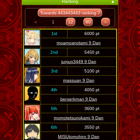
Ranking
▲
Towards 443443443 ranking 7
＜
1
12
80
＞
1st
6000 pt
moamoanotami 9 Dan
2nd
5450 pt
junjun3449 9 Dan
3rd
5100 pt
massuan 9 Dan
4th
4050 pt
berserkmari 9 Dan
5th
3600 pt
momotetsunokami 9 Dan
6th
3550 pt
MISUtomohiro 9 Dan