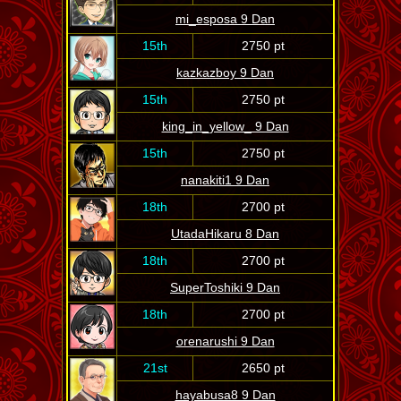
mi_esposa 9 Dan
15th
2750 pt
kazkazboy 9 Dan
15th
2750 pt
king_in_yellow_ 9 Dan
15th
2750 pt
nanakiti1 9 Dan
18th
2700 pt
UtadaHikaru 8 Dan
18th
2700 pt
SuperToshiki 9 Dan
18th
2700 pt
orenarushi 9 Dan
21st
2650 pt
hayabusa8 9 Dan