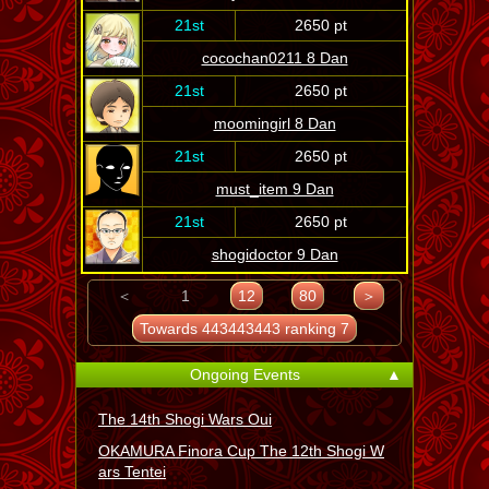
21st
2650 pt
cocochan0211 8 Dan
21st
2650 pt
moomingirl 8 Dan
21st
2650 pt
must_item 9 Dan
21st
2650 pt
shogidoctor 9 Dan
＜
1
12
80
＞
Towards 443443443 ranking 7
Ongoing Events
▲
The 14th Shogi Wars Oui
OKAMURA Finora Cup The 12th Shogi W
ars Tentei