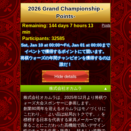
2026 Grand Championship -
Points-
Posts
Remaining: 144 days 7 hours 13
min
Participants: 32585
Sat, Jan 10 at 00:00〜Fri, Jan 01 at 00:00まで
イベントで獲得するポイントにて競います。
将棋ウォーズの年間チャンピオンを獲得するのは
誰だ！
Hide details
株式会社オカムラ
▲
株式会社オカムラは、2025年12月より将棋ウ
ォーズ大会スポンサーに参画します。
創業80周年を迎えるオカムラはモノづくりに
こだわり、「よい品は結局おトクです。」を
標榜する日本を代表する家具メーカーです。
座ることにこだわった高機能で高いデザイン
性のチェアを生産・販売し、好ましい姿勢で