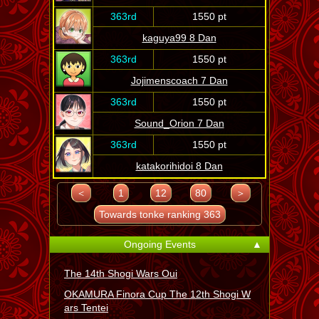
363rd
1550 pt
kaguya99 8 Dan
363rd
1550 pt
Jojimenscoach 7 Dan
363rd
1550 pt
Sound_Orion 7 Dan
363rd
1550 pt
katakorihidoi 8 Dan
＜
1
12
80
＞
Towards tonke ranking 363
Ongoing Events
▲
The 14th Shogi Wars Oui
OKAMURA Finora Cup The 12th Shogi W
ars Tentei