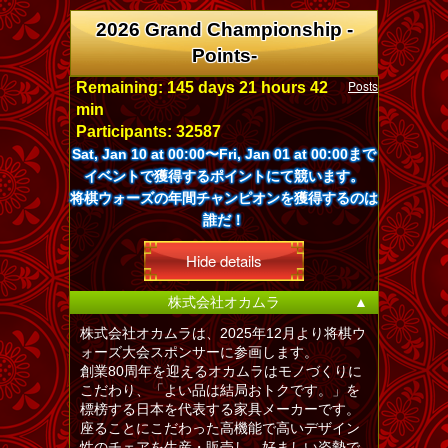
2026 Grand Championship -
Points-
Posts
Remaining: 145 days 21 hours 42
min
Participants: 32587
Sat, Jan 10 at 00:00〜Fri, Jan 01 at 00:00まで
イベントで獲得するポイントにて競います。
将棋ウォーズの年間チャンピオンを獲得するのは
誰だ！
Hide details
株式会社オカムラ
▲
株式会社オカムラは、2025年12月より将棋ウ
ォーズ大会スポンサーに参画します。
創業80周年を迎えるオカムラはモノづくりに
こだわり、「よい品は結局おトクです。」を
標榜する日本を代表する家具メーカーです。
座ることにこだわった高機能で高いデザイン
性のチェアを生産・販売し、好ましい姿勢で