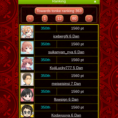
Ranking
▲
Towards tonke ranking 363
＜
1
12
80
＞
350th
1560 pt
icebergN 6 Dan
350th
1560 pt
suikanyan_nya 6 Dan
350th
1560 pt
KujiLucky777 5 Dan
350th
1560 pt
meiseisinsi 7 Dan
350th
1560 pt
flowsign 6 Dan
350th
1560 pt
Kodayuuya 6 Dan