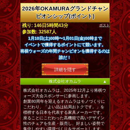
2026年OKAMURAグランドチャン
ピオンシップ(ポイント)
ポスト
残り: 146日5時間43分
参加数: 32587人
1月10日(土)00時〜1月01日(金)00時まで
イベントで獲得するポイントにて競います。
将棋ウォーズの年間チャンピオンを獲得するのは
誰だ！
詳細を隠す
株式会社オカムラ
▲
株式会社オカムラは、2025年12月より将棋ウ
ォーズ大会スポンサーに参画します。
創業80周年を迎えるオカムラはモノづくりに
こだわり、「よい品は結局おトクです。」を
標榜する日本を代表する家具メーカーです。
座ることにこだわった高機能で高いデザイン
性のチェアを生産・販売し、好ましい姿勢で
集中しやすい環境づくりをサポートします。