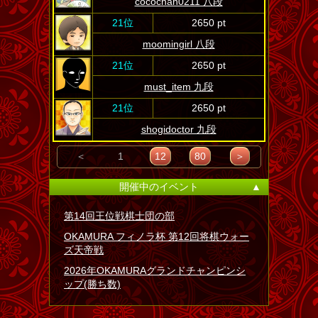
cocochan0211 八段
21位
2650 pt
moomingirl 八段
21位
2650 pt
must_item 九段
21位
2650 pt
shogidoctor 九段
＜
1
12
80
＞
開催中のイベント
▲
第14回王位戦棋士団の部
OKAMURA フィノラ杯 第12回将棋ウォー
ズ天帝戦
2026年OKAMURAグランドチャンピンシ
ップ(勝ち数)