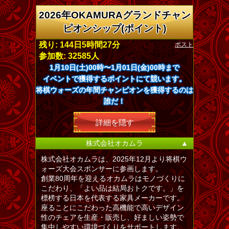
2026年OKAMURAグランドチャン
ピオンシップ(ポイント)
ポスト
残り: 144日5時間27分
参加数: 32585人
1月10日(土)00時〜1月01日(金)00時まで
イベントで獲得するポイントにて競います。
将棋ウォーズの年間チャンピオンを獲得するのは
誰だ！
詳細を隠す
株式会社オカムラ
▲
株式会社オカムラは、2025年12月より将棋ウ
ォーズ大会スポンサーに参画します。
創業80周年を迎えるオカムラはモノづくりに
こだわり、「よい品は結局おトクです。」を
標榜する日本を代表する家具メーカーです。
座ることにこだわった高機能で高いデザイン
性のチェアを生産・販売し、好ましい姿勢で
集中しやすい環境づくりをサポートします。