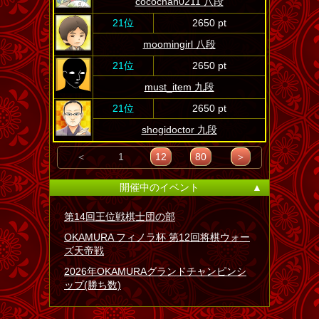
cocochan0211 八段
21位
2650 pt
moomingirl 八段
21位
2650 pt
must_item 九段
21位
2650 pt
shogidoctor 九段
＜
1
12
80
＞
開催中のイベント
▲
第14回王位戦棋士団の部
OKAMURA フィノラ杯 第12回将棋ウォー
ズ天帝戦
2026年OKAMURAグランドチャンピンシ
ップ(勝ち数)