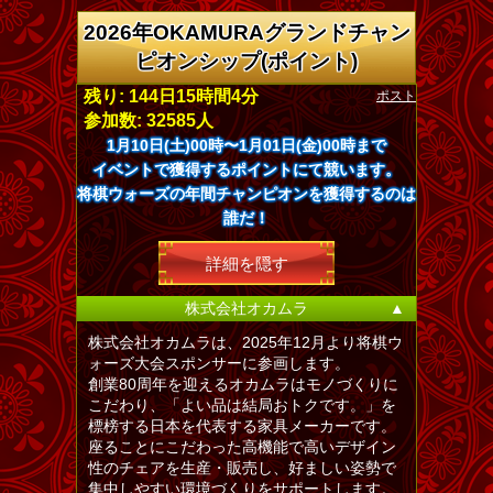
2026年OKAMURAグランドチャン
ピオンシップ(ポイント)
ポスト
残り: 144日15時間4分
参加数: 32585人
1月10日(土)00時〜1月01日(金)00時まで
イベントで獲得するポイントにて競います。
将棋ウォーズの年間チャンピオンを獲得するのは
誰だ！
詳細を隠す
株式会社オカムラ
▲
株式会社オカムラは、2025年12月より将棋ウ
ォーズ大会スポンサーに参画します。
創業80周年を迎えるオカムラはモノづくりに
こだわり、「よい品は結局おトクです。」を
標榜する日本を代表する家具メーカーです。
座ることにこだわった高機能で高いデザイン
性のチェアを生産・販売し、好ましい姿勢で
集中しやすい環境づくりをサポートします。