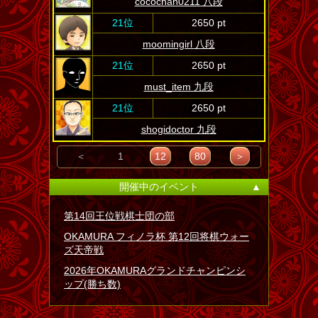
cocochan0211 八段
21位
2650 pt
moomingirl 八段
21位
2650 pt
must_item 九段
21位
2650 pt
shogidoctor 九段
＜
1
12
80
＞
開催中のイベント
▲
第14回王位戦棋士団の部
OKAMURA フィノラ杯 第12回将棋ウォー
ズ天帝戦
2026年OKAMURAグランドチャンピンシ
ップ(勝ち数)