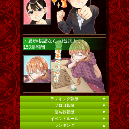
・夏歩(棋譜ならべ)台詞入り]
150勝報酬
ランキング報酬
▼
ゾロ目報酬
▼
勝ち数報酬
▼
イベントルール
▼
ランキング
▲