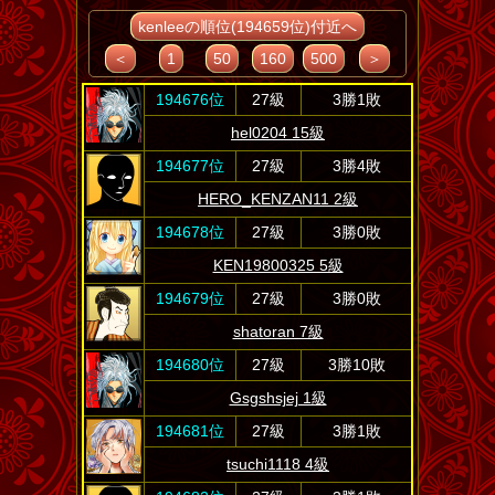
kenleeの順位(194659位)付近へ
＜
1
50
160
500
＞
194676位
27級
3勝1敗
hel0204 15級
194677位
27級
3勝4敗
HERO_KENZAN11 2級
194678位
27級
3勝0敗
KEN19800325 5級
194679位
27級
3勝0敗
shatoran 7級
194680位
27級
3勝10敗
Gsgshsjej 1級
194681位
27級
3勝1敗
tsuchi1118 4級