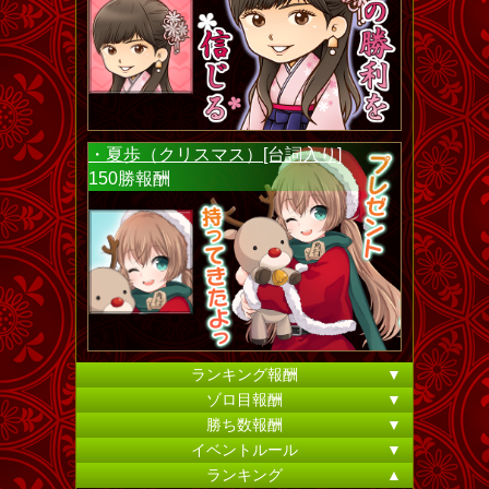
・夏歩（クリスマス）[台詞入り]
150勝報酬
ランキング報酬
▼
ゾロ目報酬
▼
勝ち数報酬
▼
イベントルール
▼
ランキング
▲