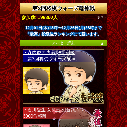
第3回将棋ウォーズ竜神戦
ポスト
参加数: 198860人
12月01日(木)18時〜12月26日(月)23時まで
「最高」段級位ランキングにて競います。
アバター詳細
▲
・森内俊之 九段[称号付き]
「第3回将棋ウォーズ竜神」
・香川愛生 女流三段[台詞入り]
3000位報酬