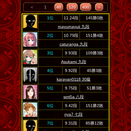
＜
1
40
120
400
＞
1位
11.24段
145勝0敗
mayumayuii 九段
2位
10.79段
151勝4敗
caturanga 九段
3位
9.93段
109勝3敗
Asukami 九段
4位
9.92段
45勝3敗
karayan0118 30級
5位
9.75段
51勝3敗
wnt5a 八段
6位
9.42段
151勝2敗
nya7 七段
7位
9.31段
85勝12敗