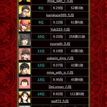
miya_with_r 九段
8位
9.29段
52勝3敗
kamikaze999 九段
9位
9.22段
61勝5敗
Yuki153 七段
10位
9.20段
258勝21敗
yourwith 九段
11位
9.19段
43勝2敗
yukarin_king 八段
12位
9.07段
42勝1敗
miya_with_g 八段
13位
8.95段
45勝8敗
DeLorean 八段
14位
8.82段
111勝6敗
wolf73 九段