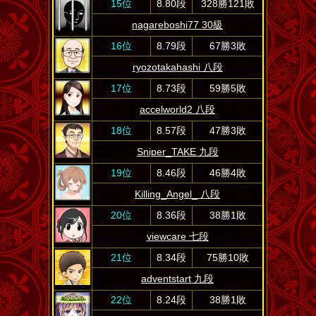
15位
8.80段
328勝121敗
nagareboshi77 30級
16位
8.79段
67勝3敗
ryozotakahashi 八段
17位
8.73段
59勝5敗
accelworld2 八段
18位
8.57段
47勝3敗
Sniper_TAKE 九段
19位
8.46段
46勝4敗
Killing_Angel_ 八段
20位
8.36段
38勝1敗
viewcare 七段
21位
8.34段
75勝10敗
adventstart 九段
22位
8.24段
38勝1敗