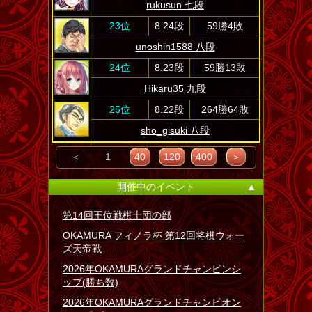
rukusun 七段
23位
8.24段
59勝4敗
unoshin1588 八段
24位
8.23段
59勝13敗
Hikaru35 九段
25位
8.22段
264勝64敗
sho_gisuki 八段
＜
1
40
120
400
＞
開催中のイベント
▲
第14回王位戦棋士団の部
OKAMURA フィノラ杯 第12回将棋ウォー
ズ天帝戦
2026年OKAMURAグランドチャンピンシ
ップ(勝ち数)
2026年OKAMURAグランドチャンピオン