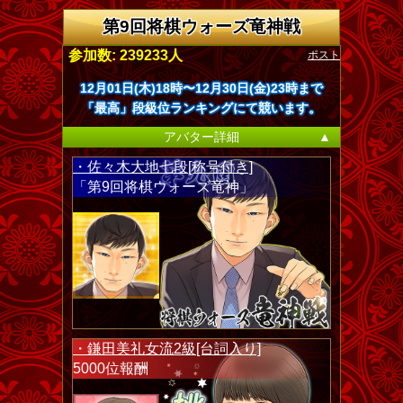
第9回将棋ウォーズ竜神戦
ポスト
参加数: 239233人
12月01日(木)18時〜12月30日(金)23時まで
「最高」段級位ランキングにて競います。
アバター詳細
▲
・佐々木大地七段[称号付き]
「第9回将棋ウォーズ竜神」
・鎌田美礼女流2級[台詞入り]
5000位報酬