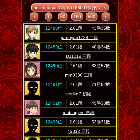
belleepoqueの順位(186001位)付近へ
＜
1
50
160
500
＞
12488位
2.61段
43勝35敗
goronyan1729 二段
12489位
2.61段
40勝34敗
DJ1019 三段
12490位
2.61段
63勝57敗
mm0330 二段
12491位
2.61段
71勝52敗
norikeZ 初段
12492位
2.61段
49勝38敗
matsugyne 四段
12493位
2.61段
53勝31敗
42312 三段