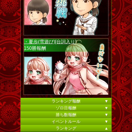
・夏歩(雪遊び)[台詞入り]
150勝報酬
ランキング報酬
▼
ゾロ目報酬
▼
勝ち数報酬
▼
イベントルール
▼
ランキング
▲