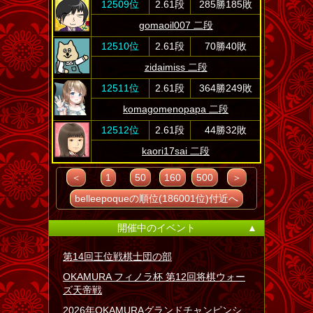
12509位
2.61段
285勝185敗
gomaoil007 二段
12510位
2.61段
70勝40敗
zidaimiss 二段
12511位
2.61段
364勝249敗
komagomenopapa 二段
12512位
2.61段
44勝32敗
kaori17sai 二段
＜
1
50
160
500
＞
belleepoqueの順位(186001位)付近へ
開催中のイベント
▲
第14回王位戦棋士団の部
OKAMURA フィノラ杯 第12回将棋ウォー
ズ天帝戦
2026年OKAMURAグランドチャンピンシ