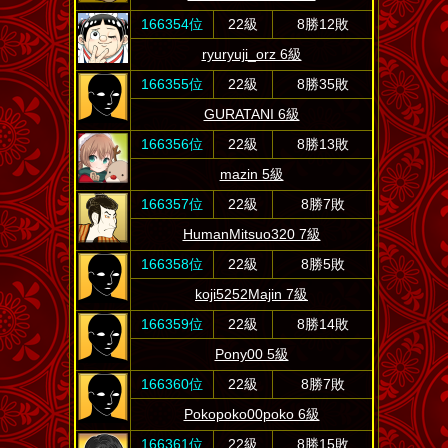
166354位
22級
8勝12敗
ryuryuji_orz 6級
166355位
22級
8勝35敗
GURATANI 6級
166356位
22級
8勝13敗
mazin 5級
166357位
22級
8勝7敗
HumanMitsuo320 7級
166358位
22級
8勝5敗
koji5252Majin 7級
166359位
22級
8勝14敗
Pony00 5級
166360位
22級
8勝7敗
Pokopoko00poko 6級
166361位
22級
8勝15敗