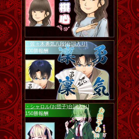
・佐々木勇気八段[台詞入り]
100勝報酬
・シャロル(お団子)台詞入り]
150勝報酬