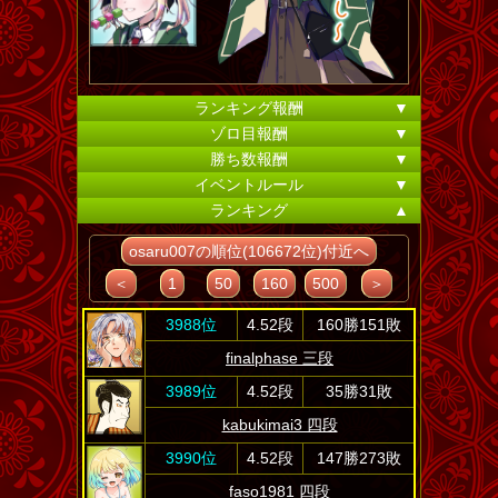
ランキング報酬
▼
ゾロ目報酬
▼
勝ち数報酬
▼
イベントルール
▼
ランキング
▲
osaru007の順位(106672位)付近へ
＜
1
50
160
500
＞
3988位
4.52段
160勝151敗
finalphase 三段
3989位
4.52段
35勝31敗
kabukimai3 四段
3990位
4.52段
147勝273敗
faso1981 四段