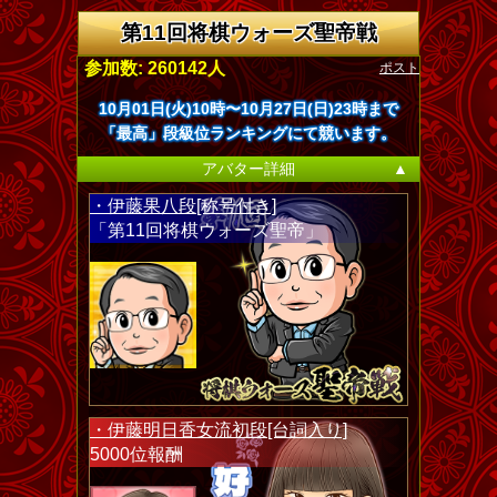
第11回将棋ウォーズ聖帝戦
ポスト
参加数: 260142人
10月01日(火)10時〜10月27日(日)23時まで
「最高」段級位ランキングにて競います。
アバター詳細
▲
・伊藤果八段[称号付き]
「第11回将棋ウォーズ聖帝」
・伊藤明日香女流初段[台詞入り]
5000位報酬