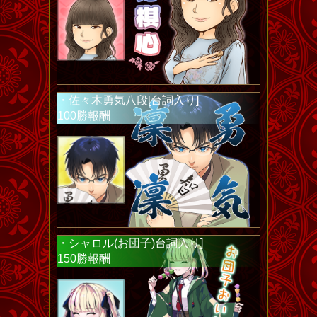
・佐々木勇気八段[台詞入り]
100勝報酬
・シャロル(お団子)台詞入り]
150勝報酬