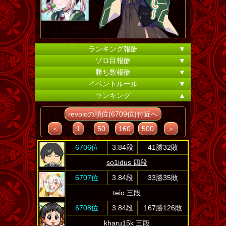
ランキング報酬
▼
ゾロ目報酬
▼
勝ち数報酬
▼
イベントルール
▼
ランキング
▲
revolcの順位(6709位)付近へ
＜
1
50
160
500
＞
6706位
3.84段
41勝32敗
so1idus 四段
6707位
3.84段
33勝35敗
teio 三段
6708位
3.84段
167勝126敗
kharu15k 三段