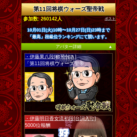
第11回将棋ウォーズ聖帝戦
ポスト
参加数: 260142人
10月01日(火)10時〜10月27日(日)23時まで
「最高」段級位ランキングにて競います。
アバター詳細
▲
・伊藤果八段[称号付き]
「第11回将棋ウォーズ聖帝」
・伊藤明日香女流初段[台詞入り]
5000位報酬