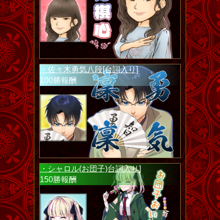
・佐々木勇気八段[台詞入り]
100勝報酬
・シャロル(お団子)台詞入り]
150勝報酬