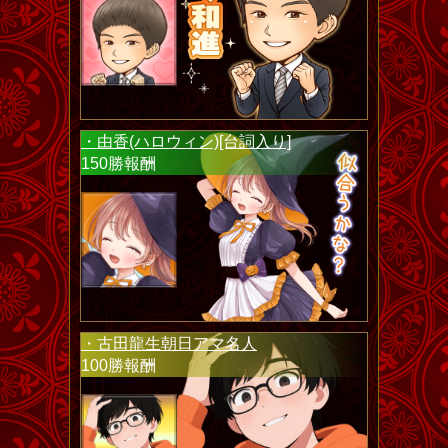
・由香(ハロウィン)[台詞入り]
150勝報酬
・古田龍生朝日アマ名人
100勝報酬