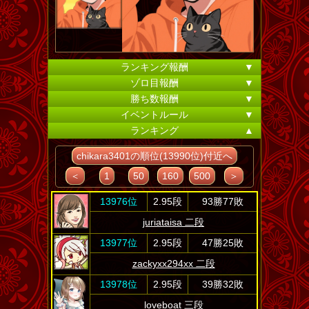
ランキング報酬
▼
ゾロ目報酬
▼
勝ち数報酬
▼
イベントルール
▼
ランキング
▲
chikara3401の順位(13990位)付近へ
＜
1
50
160
500
＞
13976位
2.95段
93勝77敗
juriataisa 二段
13977位
2.95段
47勝25敗
zackyxx294xx 二段
13978位
2.95段
39勝32敗
loveboat 三段