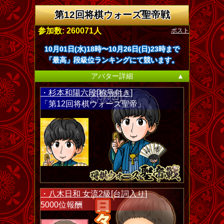
第12回将棋ウォーズ聖帝戦
ポスト
参加数: 260071人
10月01日(水)18時〜10月26日(日)23時まで
「最高」段級位ランキングにて競います。
アバター詳細
▲
・杉本和陽六段[称号付き]
「第12回将棋ウォーズ聖帝」
・八木日和 女流2級[台詞入り]
5000位報酬