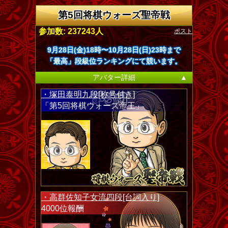
第5回将棋ウォーズ聖帝戦
ポスト
参加数: 237243人
9月28日(金)18時〜10月28日(日)23時まで
「最高」段級位ランキングにて競います。
アバター詳細
▲
・塚田泰明九段[称号付き]
「第5回将棋ウォーズ帝王」
・高群佐知子女流四段[台詞入り]
4000位報酬