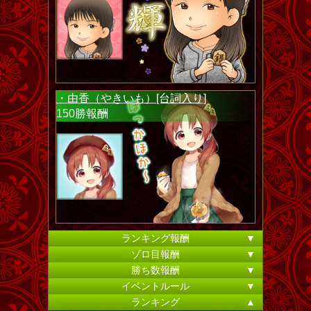
・由香（やきいも）[台詞入り]
150勝報酬
ランキング報酬
▼
ゾロ目報酬
▼
勝ち数報酬
▼
イベントルール
▼
ランキング
▲