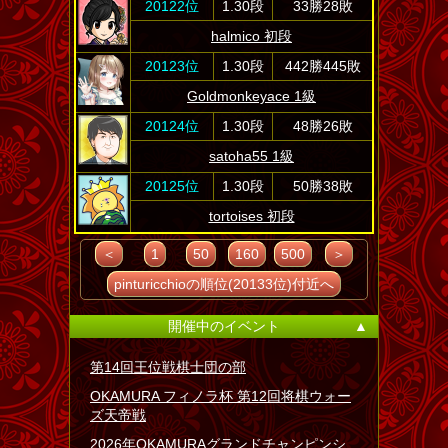
20122位
1.30段
33勝28敗
halmico 初段
20123位
1.30段
442勝445敗
Goldmonkeyace 1級
20124位
1.30段
48勝26敗
satoha55 1級
20125位
1.30段
50勝38敗
tortoises 初段
＜
1
50
160
500
＞
pinturicchioの順位(20133位)付近へ
開催中のイベント
▲
第14回王位戦棋士団の部
OKAMURA フィノラ杯 第12回将棋ウォー
ズ天帝戦
2026年OKAMURAグランドチャンピンシ