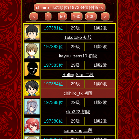
chihiro_tkの順位(197384位)付近へ
＜
1
50
160
500
＞
197381位
29級
1勝2敗
Takotoko 初段
197382位
29級
1勝2敗
itayuu_zess10 初段
197383位
29級
1勝2敗
RollingStar 二段
197384位
29級
1勝0敗
chihiro_tk 初段
197385位
29級
1勝2敗
riku322 初段
197386位
29級
1勝2敗
sameking 二段