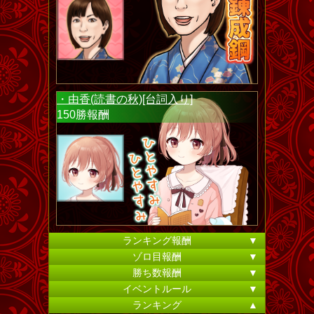
・由香(読書の秋)[台詞入り]
150勝報酬
ランキング報酬
▼
ゾロ目報酬
▼
勝ち数報酬
▼
イベントルール
▼
ランキング
▲