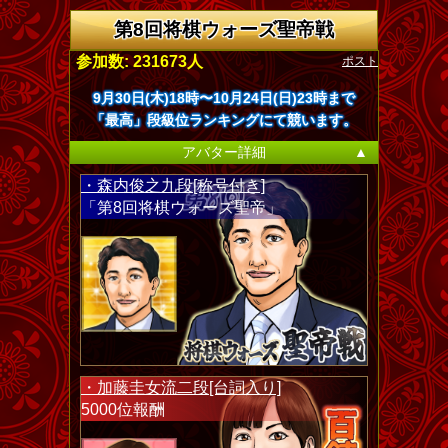
第8回将棋ウォーズ聖帝戦
ポスト
参加数: 231673人
9月30日(木)18時〜10月24日(日)23時まで
「最高」段級位ランキングにて競います。
アバター詳細
▲
・森内俊之九段[称号付き]
「第8回将棋ウォーズ聖帝」
・加藤圭女流二段[台詞入り]
5000位報酬