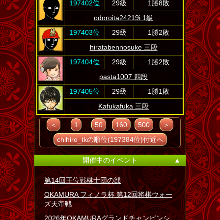
197402位
29級
1勝8敗
odoroita24219i 1級
197403位
29級
1勝2敗
hiratabennosuke 三段
197404位
29級
1勝2敗
pasta1007 四段
197405位
29級
1勝1敗
Kafukafuka 三段
＜
1
50
160
500
＞
chihiro_tkの順位(197384位)付近へ
開催中のイベント
▲
第14回王位戦棋士団の部
OKAMURA フィノラ杯 第12回将棋ウォー
ズ天帝戦
2026年OKAMURAグランドチャンピンシ