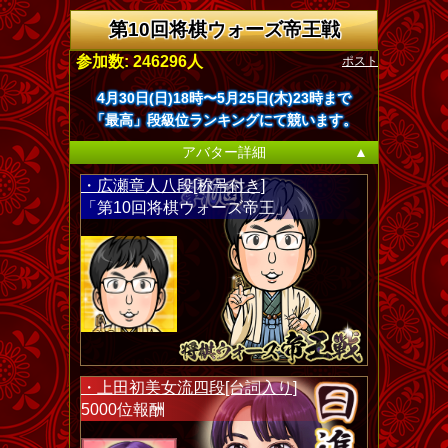
第10回将棋ウォーズ帝王戦
ポスト
参加数: 246296人
4月30日(日)18時〜5月25日(木)23時まで
「最高」段級位ランキングにて競います。
アバター詳細
▲
・広瀬章人八段[称号付き]
「第10回将棋ウォーズ帝王」
・上田初美女流四段[台詞入り]
5000位報酬