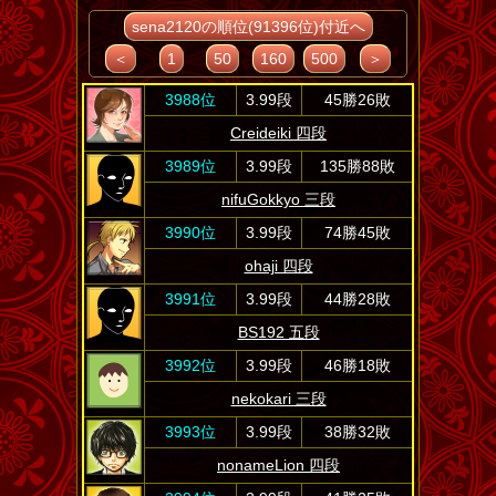
sena2120の順位(91396位)付近へ
＜
1
50
160
500
＞
3988位
3.99段
45勝26敗
Creideiki 四段
3989位
3.99段
135勝88敗
nifuGokkyo 三段
3990位
3.99段
74勝45敗
ohaji 四段
3991位
3.99段
44勝28敗
BS192 五段
3992位
3.99段
46勝18敗
nekokari 三段
3993位
3.99段
38勝32敗
nonameLion 四段