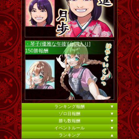
・琴子(優雅な午後)[台詞入り]
150勝報酬
ランキング報酬
▼
ゾロ目報酬
▼
勝ち数報酬
▼
イベントルール
▼
ランキング
▲