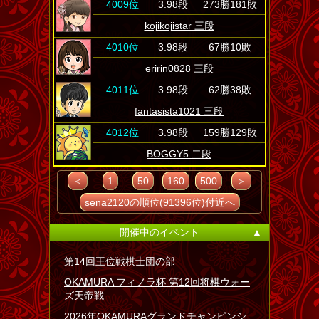
4009位
3.98段
273勝181敗
kojikojistar 三段
4010位
3.98段
67勝10敗
eririn0828 三段
4011位
3.98段
62勝38敗
fantasista1021 三段
4012位
3.98段
159勝129敗
BOGGY5 二段
＜
1
50
160
500
＞
sena2120の順位(91396位)付近へ
開催中のイベント
▲
第14回王位戦棋士団の部
OKAMURA フィノラ杯 第12回将棋ウォー
ズ天帝戦
2026年OKAMURAグランドチャンピンシ