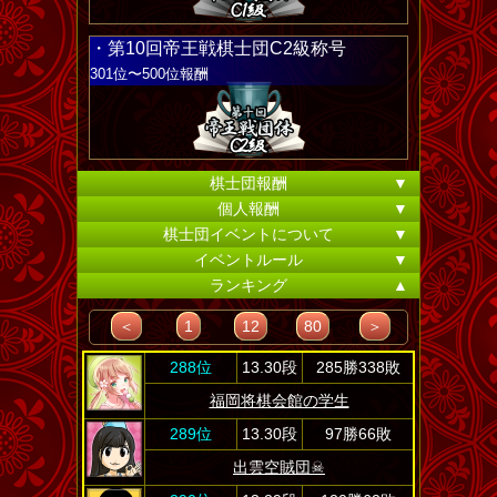
・第10回帝王戦棋士団C2級称号
301位〜500位報酬
棋士団報酬
▼
個人報酬
▼
棋士団イベントについて
▼
イベントルール
▼
ランキング
▲
＜
1
12
80
＞
288位
13.30段
285勝338敗
福岡将棋会館の学生
289位
13.30段
97勝66敗
出雲空賊団☠