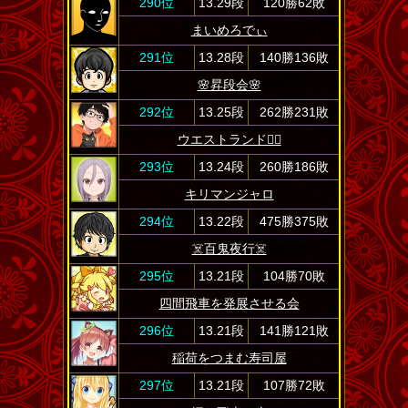
290位
13.29段
120勝62敗
まいめろでぃ
291位
13.28段
140勝136敗
🌸昇段会🌸
292位
13.25段
262勝231敗
ウエストランド🏳️‍🌈
293位
13.24段
260勝186敗
キリマンジャロ
294位
13.22段
475勝375敗
☠️百鬼夜行☠️
295位
13.21段
104勝70敗
四間飛車を発展させる会
296位
13.21段
141勝121敗
稲荷をつまむ寿司屋
297位
13.21段
107勝72敗