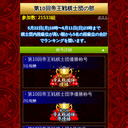
第10回帝王戦棋士団の部
ポスト
参加数: 21533組
5月22日(月)18時〜6月11日(日)23時まで
棋士団内段級位が高い順から5名の段級位の合計
でランキングを競います。
称号詳細
▲
・第10回帝王戦棋士団優勝称号
1位報酬
・第10回帝王戦棋士団準優勝称号
2位報酬