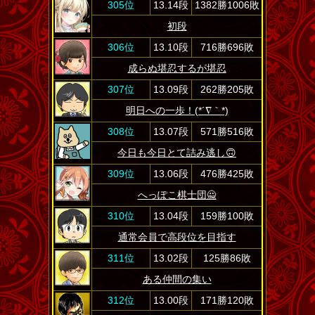
305位
13.14段
1382勝1006敗
初段
306位
13.10段
716勝696敗
成らぬ堪忍するが堪忍
307位
13.09段
262勝205敗
明日への一歩！(*´∇｀*)
308位
13.07段
571勝516敗
今日も今日とて詰み逃し🙃
309位
13.06段
476勝425敗
へっぽこ棋士団🙅
310位
13.04段
159勝100敗
通常会員で高段位を目指す
311位
13.02段
125勝86敗
ある仲間の集い
312位
13.00段
171勝120敗